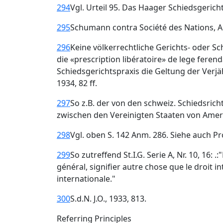
294
Vgl. Urteil 95. Das Haager Schiedsgerich
295
Schumann contra Société des Nations, A.
296
Keine völkerrechtliche Gerichts- oder Sc
die «prescription libératoire» de lege feren
Schiedsgerichtspraxis die Geltung der Verjäh
1934, 82 ff.
297
So z.B. der von den schweiz. Schiedsric
zwischen den Vereinigten Staaten von Amerik
298
Vgl. oben S. 142 Anm. 286. Siehe auch Pr
299
So zutreffend St.I.G. Serie A, Nr. 10, 16:
général, signifier autre chose que le droit i
internationale."
300
S.d.N. J.O., 1933, 813.
Referring Principles