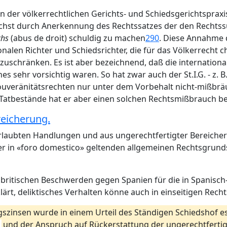
n der völkerrechtlichen Gerichts- und Schiedsgerichtspra
chst durch Anerkennung des Rechtssatzes der den Rechtssub
chs
(abus de droit) schuldig zu machen
290
. Diese Annahme 
nalen Richter und Schiedsrichter, die für das Völkerrecht c
uschränken. Es ist aber bezeichnend, daß die international
 sehr vorsichtig waren. So hat zwar auch der St.I.G. - z. 
ouveränitätsrechten nur unter dem Vorbehalt nicht-mißbrä
 Tatbestände hat er aber einen solchen Rechtsmißbrauch be
reicherung.
erlaubten Handlungen und aus ungerechtfertigter Bereicher
der in «foro domestico» geltenden allgemeinen Rechtsgru
er britischen Beschwerden gegen Spanien für die in Spanis
rt, deliktisches Verhalten könne auch in einseitigen Rech
gszinsen wurde in einem Urteil des Ständigen Schiedshof 
und der Anspruch auf Rückerstattung der ungerechtfertig