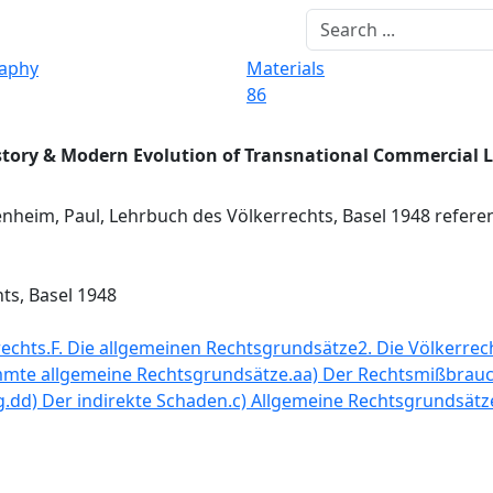
raphy
Materials
86
story & Modern Evolution of Transnational Commercial 
heim, Paul, Lehrbuch des Völkerrechts, Basel 1948 refere
ts, Basel 1948
rechts.
F. Die allgemeinen Rechtsgrundsätze
2. Die Völkerrec
mmte allgemeine Rechtsgrundsätze.
aa) Der Rechtsmißbrauc
g.
dd) Der indirekte Schaden.
c) Allgemeine Rechtsgrundsät