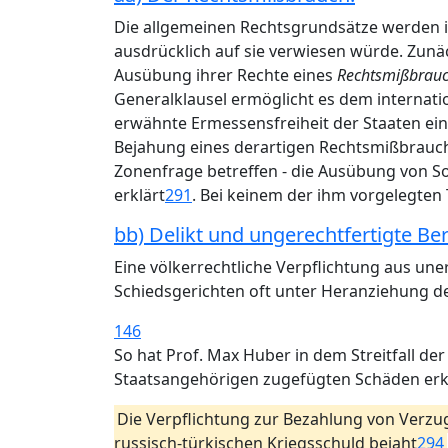
Die allgemeinen Rechtsgrundsätze werden i
ausdrücklich auf sie verwiesen würde. Zunä
Ausübung ihrer Rechte eines
Rechtsmißbrau
Generalklausel ermöglicht es dem internatio
erwähnte Ermessensfreiheit der Staaten einz
Bejahung eines derartigen Rechtsmißbrauches
Zonenfrage betreffen - die Ausübung von S
erklärt
291
. Bei keinem der ihm vorgelegten
bb) Delikt und ungerechtfertigte Be
Eine völkerrechtliche Verpflichtung aus un
Schiedsgerichten oft unter Heranziehung 
146
So hat Prof. Max Huber in dem Streitfall d
Staatsangehörigen zugefügten Schäden erklä
Die Verpflichtung zur Bezahlung von Verzu
russisch-türkischen Kriegsschuld bejaht
294