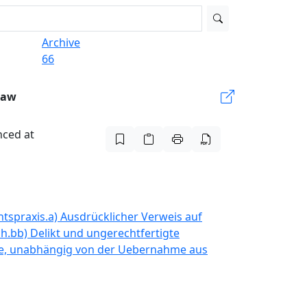
Archive
66
Law
nced at
htspraxis.
a) Ausdrücklicher Verweis auf
h.
bb) Delikt und ungerechtfertigte
ze, unabhängig von der Uebernahme aus