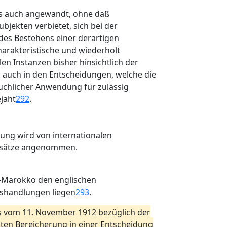
xis auch angewandt, ohne daß
jekten verbietet, sich bei der
des Bestehens einer derartigen
harakteristische und wiederholt
en Instanzen bisher hinsichtlich der
B. auch in den Entscheidungen, welche die
uchlicher Anwendung für zulässig
jaht
292
.
ung wird von internationalen
ndsätze angenommen.
ch-Marokko den englischen
tshandlungen liegen
293
.
es vom 11. November 1912 bezüglich der
ten Bereicherung in einer Entscheidung