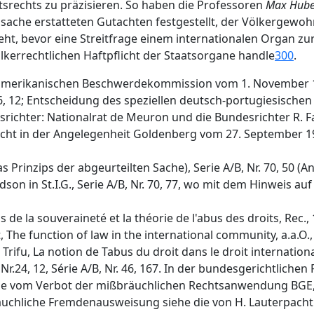
srechts zu präzisieren. So haben die Professoren
Max Hube
sache erstatteten Gutachten festgestellt, der Völkergewoh
eht, bevor eine Streitfrage einem internationalen Organ zu
ölkerrechtlichen Haftpflicht der Staatsorgane handle
300
.
merikanischen Beschwerdekommission vom 1. November 192
 12; Entscheidung des speziellen deutsch-portugiesischen S
ichter: Nationalrat de Meuron und die Bundesrichter R. Fazy
cht in der Angelegenheit Goldenberg vom 27. September 192
das Prinzips der abgeurteilten Sache), Serie A/B, Nr. 70, 50 
n in St.I.G., Serie A/B, Nr. 70, 77, wo mit dem Hinweis auf 
 de la souveraineté et la théorie de l'abus des droits, Rec., 19
, The function of law in the international community, a.a.O.
. Trifu, La notion de Tabus du droit dans le droit internationa
ie A, Nr.24, 12, Série A/B, Nr. 46, 167. In der bundesgerichtlic
e vom Verbot der mißbräuchlichen Rechtsanwendung BGE, 4, 46
bräuchliche Fremdenausweisung siehe die von H. Lauterpacht 