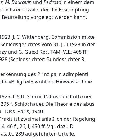
r
,
M. Bourquin
und
Pedroso
in einem dem
nheitsrechtssatz, der die Erschöpfung
r Beurteilung vorgelegt werden kann,
3, J. C. Wittenberg, Commission mixte
chiedsgerichtes vom 31. Juli 1928 in der
 und G. Guex) Rec. TAM, VIII, 408 ff.;
8 (Schiedsrichter: Bundesrichter R.
(Anerkennung des Prinzips in adimplenti
die «Billigkeit» wohl ein Hinweis auf die
25, I, 5 ff. Scerni, L'abuso di diritto nei
, 296 f. Schlochauer, Die Theorie des abus
l, Diss. Paris, 1940.
hen Praxis ist zweimal anläßlich der Regelung
 f., 26, I, 450 ff. Vgl. dazu D.
a.a.0., 289 aufgeführten Urteile.