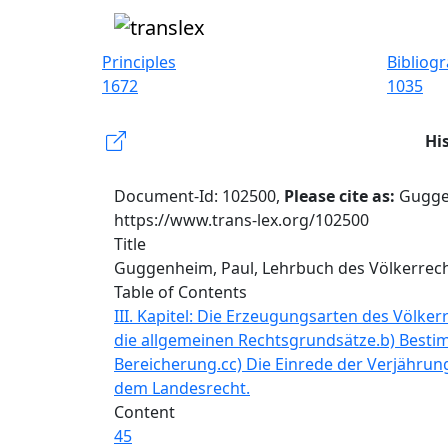
Principles
Bibliog
1672
1035
Hi
Document-Id: 102500,
Please cite as:
Guggen
https://www.trans-lex.org/102500
Title
Guggenheim, Paul, Lehrbuch des Völkerrech
Table of Contents
III. Kapitel: Die Erzeugungsarten des Völker
die allgemeinen Rechtsgrundsätze.
b) Besti
Bereicherung.
cc) Die Einrede der Verjährun
dem Landesrecht.
Content
45