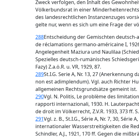
Zweck verfolgen, den Inhalt des Gewohnheit
Völkerbundsrat in einer Minderheitenrechts
des landesrechtlichen Instanzenzuges vorsi
gelte nur, wenn es sich um eine Frage der v
288
Entscheidung der Gemischten deutsch-a
de réclamations germano-américaine I, 1926,
Angelegenheit Maziura und Naulilaa (Schiedsr
Spezielles deutsch-rumänisches Schiedsgeri
Fazy) Z.a.ö.R. u. VR, 1929, 87.
289
St.I.G. Serie A, Nr. 13, 27 (Anerkennung 
non est adimplendum). Vgl. auch Richter Hudso
allgemeinen Rechtsgrundsätze gemeint ist.
290
Vgl. N. Politis, Le problème des limitations
rapporti internazionali, 1930. H. Lauterpacht
de droit im Völkerrecht, Z.V.R. 1933, 373 ff. S
291
Vgl. z. B., St.I.G., Série A, Nr. 7, 30, Sér
internationaler Wasserstreitigkeiten die Red
Schindler, A.J., 1921, 170 ff. Gegen die miß