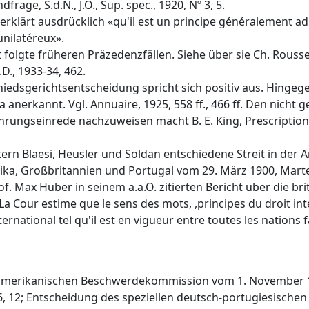
frage, S.d.N., J.O., Sup. spec., 1920, Nº 3, 5.
 erklärt ausdrücklich «qu'il est un principe généralement ad
unilatéreux».
t folgte früheren Präzedenzfällen. Siehe über sie Ch. Rousse
D., 1933-34, 462.
hiedsgerichtsentscheidung spricht sich positiv aus. Hingegen
da anerkannt. Vgl. Annuaire, 1925, 558 ff., 466 ff. Den nich
rungseinrede nachzuweisen macht B. E. King, Prescriptions o
htern Blaesi, Heusler und Soldan entschiedene Streit in de
a, Großbritannien und Portugal vom 29. März 1900, Martens, 
of. Max Huber in seinem a.a.O. zitierten Bericht über die b
 .:"La Cour estime que le sens des mots, ,principes du droit i
nternational tel qu'il est en vigueur entre toutes les nation
merikanischen Beschwerdekommission vom 1. November 192
 12; Entscheidung des speziellen deutsch-portugiesischen S