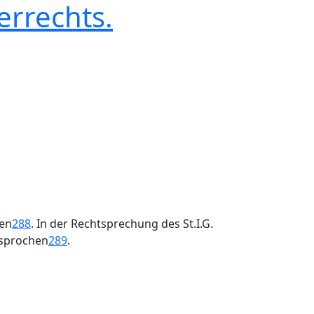
errechts.
sen
288
. In der Rechtsprechung des St.I.G.
esprochen
289
.