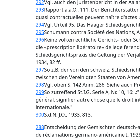
292
Vgl. auch den Juristenbericht in der Aaland
293
Rapport a.a.O., 111. Der Berichterstatter
quasi contractuelles peuvent naître d'actes 
294
Vgl. Urteil 95. Das Haager Schiedsgerich
295
Schumann contra Société des Nations, A.
296
Keine völkerrechtliche Gerichts- oder Sc
die «prescription libératoire» de lege feren
Schiedsgerichtspraxis die Geltung der Verjäh
1934, 82 ff.
297
So z.B. der von den schweiz. Schiedsric
zwischen den Vereinigten Staaten von Amerik
298
Vgl. oben S. 142 Anm. 286. Siehe auch Pr
299
So zutreffend St.I.G. Serie A, Nr. 10, 16:
général, signifier autre chose que le droit i
internationale."
300
S.d.N. J.O., 1933, 813.
288
Entscheidung der Gemischten deutsch-a
de réclamations germano-américaine I, 1926,