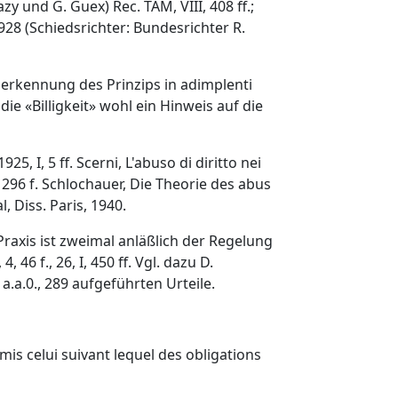
 und G. Guex) Rec. TAM, VIII, 408 ff.;
8 (Schiedsrichter: Bundesrichter R.
(Anerkennung des Prinzips in adimplenti
die «Billigkeit» wohl ein Hinweis auf die
25, I, 5 ff. Scerni, L'abuso di diritto nei
, 296 f. Schlochauer, Die Theorie des abus
l, Diss. Paris, 1940.
hen Praxis ist zweimal anläßlich der Regelung
 f., 26, I, 450 ff. Vgl. dazu D.
a.a.0., 289 aufgeführten Urteile.
mis celui suivant lequel des obligations