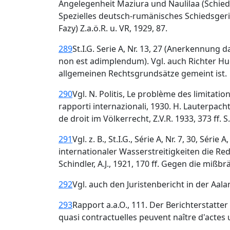
Angelegenheit Maziura und Naulilaa (Schiedsr
Spezielles deutsch-rumänisches Schiedsgeri
Fazy) Z.a.ö.R. u. VR, 1929, 87.
289
St.I.G. Serie A, Nr. 13, 27 (Anerkennung 
non est adimplendum). Vgl. auch Richter Hudso
allgemeinen Rechtsgrundsätze gemeint ist.
290
Vgl. N. Politis, Le problème des limitations
rapporti internazionali, 1930. H. Lauterpacht
de droit im Völkerrecht, Z.V.R. 1933, 373 ff. S
291
Vgl. z. B., St.I.G., Série A, Nr. 7, 30, Sér
internationaler Wasserstreitigkeiten die Red
Schindler, A.J., 1921, 170 ff. Gegen die miß
292
Vgl. auch den Juristenbericht in der Aaland
293
Rapport a.a.O., 111. Der Berichterstatter
quasi contractuelles peuvent naître d'actes 