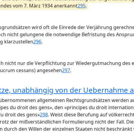
undes vom 7. März 1934 anerkannt
295
.
grundsätzen wird oft die Einrede der Verjährung gerechne
och nicht gelungene die notwendige Befristung des Anspruc
 klarzustellen
296
.
ich nicht nur die Verpflichtung zur Wiedergutmachung des 
lucrum cessans) angesehen
297
.
ätze, unabhängig von der Uebernahme 
übernommenen allgemeinen Rechtsgrundsätzen werden auch
cipes du droit des gens», den «principes du droit internatio
du droit des gens»
298
. Weist diese Berufung auf völkerrecht
trotz der mißverständlichen Formulierung nicht der Fall. Di
 durch den Willen der einzelnen Staaten nicht beschränk