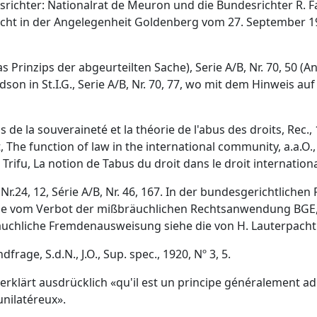
ichter: Nationalrat de Meuron und die Bundesrichter R. Fazy
cht in der Angelegenheit Goldenberg vom 27. September 192
das Prinzips der abgeurteilten Sache), Serie A/B, Nr. 70, 50 
n in St.I.G., Serie A/B, Nr. 70, 77, wo mit dem Hinweis auf 
 de la souveraineté et la théorie de l'abus des droits, Rec., 19
, The function of law in the international community, a.a.O.
. Trifu, La notion de Tabus du droit dans le droit internationa
ie A, Nr.24, 12, Série A/B, Nr. 46, 167. In der bundesgerichtlic
e vom Verbot der mißbräuchlichen Rechtsanwendung BGE, 4, 46
bräuchliche Fremdenausweisung siehe die von H. Lauterpacht 
frage, S.d.N., J.O., Sup. spec., 1920, Nº 3, 5.
 erklärt ausdrücklich «qu'il est un principe généralement ad
unilatéreux».