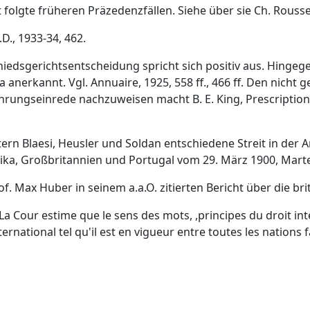
t folgte früheren Präzedenzfällen. Siehe über sie Ch. Rousse
D., 1933-34, 462.
hiedsgerichtsentscheidung spricht sich positiv aus. Hingegen
da anerkannt. Vgl. Annuaire, 1925, 558 ff., 466 ff. Den nich
rungseinrede nachzuweisen macht B. E. King, Prescriptions o
htern Blaesi, Heusler und Soldan entschiedene Streit in de
a, Großbritannien und Portugal vom 29. März 1900, Martens, 
of. Max Huber in seinem a.a.O. zitierten Bericht über die b
 .:"La Cour estime que le sens des mots, ,principes du droit i
nternational tel qu'il est en vigueur entre toutes les nation