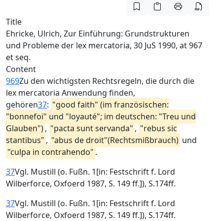
Title
Ehricke, Ulrich, Zur Einführung: Grundstrukturen
und Probleme der lex mercatoria, 30 JuS 1990, at 967
et seq.
Content
969
Zu den wichtigsten Rechtsregeln, die durch die
lex mercatoria Anwendung finden,
gehören
37
:
"good faith" (im französischen:
"bonnefoi" und "loyauté"; im deutschen: "Treu und
Glauben")
,
"pacta sunt servanda"
,
"rebus sic
stantibus"
,
"abus de droit"(Rechtsmißbrauch)
und
"culpa in contrahendo"
.
37
Vgl. Mustill (o. Fußn. 1[in: Festschrift f. Lord
Wilberforce, Oxfoerd 1987, S. 149 ff.]), S.174ff.
37
Vgl. Mustill (o. Fußn. 1[in: Festschrift f. Lord
Wilberforce, Oxfoerd 1987, S. 149 ff.]), S.174ff.