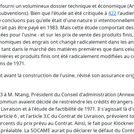
 a fourni un volumineux dossier technique et économique (A
subventions). Bien que l'étude ait été critiquée à
422
l'audie
oncluons pas qu'elle était d'une nature si intentionnellem
vrait pas être payé en 1983. Mais cette étude comportait de
es pour l'usine - et sur les prix de vente des produits finis
omiques des engrais ont changé radicalement dans les année
tant dans le marché des matières premières que dans celui d
mières et produits finis ont été radicalement modifiées au c
ons de 1971.
avant la construction de l'usine, révisé son assurance origi
1973 à M. Ntang, Président du Conseil d'administration (Ann
mun avaient décidé de restreindre les crédits étrangers po
ivraison et à l'étude de factibilité de 1971. Il s'agissait là
ticle 6 , et l'article 3.C du Contrat de Livraison, prévoient
rcents du prix prévu au Contrat. Ainsi, le fait pour Klöckne
n préalable. La SOCAME aurait pu déclarer le défaut du Contr