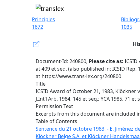
Principles
Bibliog
1672
1035
Hi
Document-Id: 240800,
Please cite as:
ICSID 
at 409 et seq. (also published in: ICSID Rep. 1
at https://www.trans-lex.org/240800
Title
ICSID Award of October 21, 1983, Klöckner v. 
J.Int‘l Arb. 1984, 145 et seq.; YCA 1985, 71 et 
Permission Text
Excerpts from this document are included in
Table of Contents
Sentence du 21 octobre 1983. - E. Jiménez de
Klöckner Belge S.A. et Klöckner Handelsma