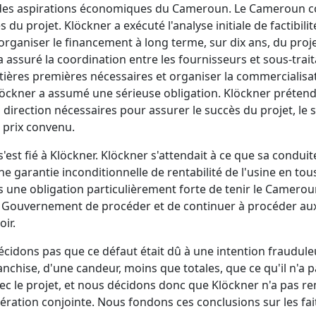
se des aspirations économiques du Cameroun. Le Cameroun c
du projet. Klöckner a exécuté l'analyse initiale de factibilité
rganiser le financement à long terme, sur dix ans, du projet
 assuré la coordination entre les fournisseurs et sous-traitan
matières premières nécessaires et organiser la commercialisa
 Klöckner a assumé une sérieuse obligation. Klöckner prétend
a direction nécessaires pour assurer le succès du projet, l
u prix convenu.
est fié à Klöckner. Klöckner s'attendait à ce que sa conduit
une garantie inconditionnelle de rentabilité de l'usine en t
s une obligation particulièrement forte de tenir le Camerou
 du Gouvernement de procéder et de continuer à procéder a
ir.
 décidons pas que ce défaut était dû à une intention fraudu
anchise, d'une candeur, moins que totales, que ce qu'il n'a p
ec le projet, et nous décidons donc que Klöckner n'a pas re
ration conjointe. Nous fondons ces conclusions sur les fait