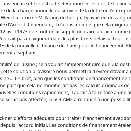
t pas encore été construite. Rembourser le coût de l'usine 
 de la charge annuelle du service de la dette de l'entrepri
e Weert a informé M. Ntang du fait qu'il y avait eu des augm
cole d'Accord. Cependant, il n'a pas indiqué que cela exiger
re du 12 avril 1973 que tout délai supplémentaire aurait co
 n'entrait pas en vigueur dans les plus brefs délais ». Tout 
CAME de la nouvelle échéance de 7 ans pour le financement.
ment à sept ans.
tabilité de l'usine ; cela voulait simplement dire que « la gesti
Cette solution provisoire nous permettra d'éviter d'avoir à 
e ». En bref, bien que les conditions de financement ne so
e part que cela ne modifierait pas les calculs originaux de r
uvelles conditions rapidement, il aurait à faire face à une 
 ne serait pas affectée, la SOCAME a renoncé à une possibilité
öckner, d'efforts adéquats pour traiter franchement avec son 
uis l'accord initial. Les conditions de financement étaient 