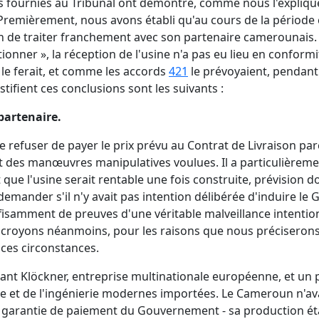
s fournies au Tribunal ont démontré, comme nous l'explique
 Premièrement, nous avons établi qu'au cours de la période 
ation de traiter franchement avec son partenaire camerounai
ionner », la réception de l'usine n'a pas eu lieu en conformit
 le ferait, et comme les accords
421
le prévoyaient, pendant 
stifient ces conclusions sont les suivants :
partenaire.
de refuser de payer le prix prévu au Contrat de Livraison par
des manœuvres manipulatives voulues. Il a particulièrement 
que l'usine serait rentable une fois construite, prévision d
t se demander s'il n'y avait pas intention délibérée d'induire
isamment de preuves d'une véritable malveillance intentionn
 croyons néanmoins, pour les raisons que nous préciserons 
ces circonstances.
ciant Klöckner, entreprise multinationale européenne, et un
gie et de l'ingénierie modernes importées. Le Cameroun n'a
 la garantie de paiement du Gouvernement - sa production é