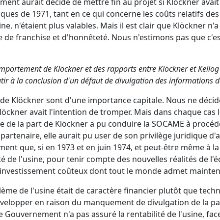
ment aurait décidé de mettre fin au projet si Klöckner avai
s de 1971, tant en ce qui concerne les coûts relatifs des 
ine, n'étaient plus valables. Mais il est clair que Klöckner n'a
ue de franchise et d'honnêteté. Nous n'estimons pas que c'
mportement de Klöckner et des rapports entre Klöckner et Kellog 
tir à la conclusion d'un défaut de divulgation des informations 
 de Klöckner sont d'une importance capitale. Nous ne déc
öckner avait l'intention de tromper. Mais dans chaque cas le
 de la part de Klöckner a pu conduire la SOCAME à procéder
artenaire, elle aurait pu user de son privilège juridique d
ment que, si en 1973 et en juin 1974, et peut-être même à la 
ité de l'usine, pour tenir compte des nouvelles réalités de l
'investissement coûteux dont tout le monde admet maintenan
ème de l'usine était de caractère financier plutôt que tech
développer en raison du manquement de divulgation de la pa
e Gouvernement n'a pas assuré la rentabilité de l'usine, f