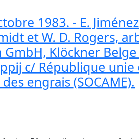
tobre 1983. - E. Jiméne
midt et W. D. Rogers, arb
 GmbH, Klöckner Belge S
pij c/ République unie
 des engrais (SOCAME).