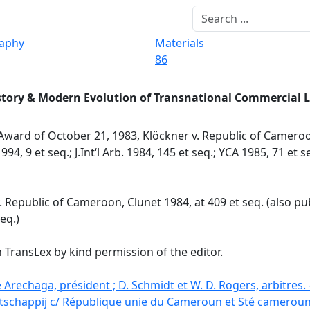
raphy
Materials
86
story & Modern Evolution of Transnational Commercial 
Award of October 21, 1983, Klöckner v. Republic of Cameroo
994, 9 et seq.; J.Int‘l Arb. 1984, 145 et seq.; YCA 1985, 71 et 
Republic of Cameroon, Clunet 1984, at 409 et seq. (also publ
seq.)
 TransLex by kind permission of the editor.
 Arechaga, président ; D. Schmidt et W. D. Rogers, arbitres
atschappij c/ République unie du Cameroun et Sté camerou