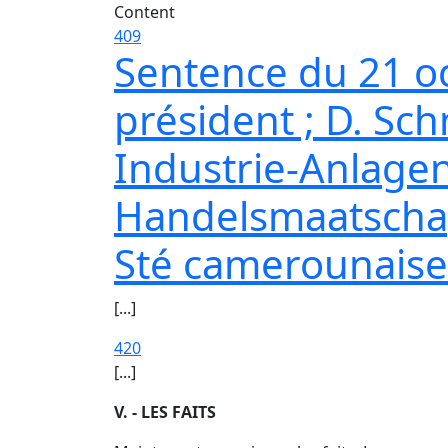
Content
409
Sentence du 21 oc
président ; D. Sch
Industrie-Anlagen
Handelsmaatschap
Sté camerounaise
[...]
420
[...]
V. - LES FAITS