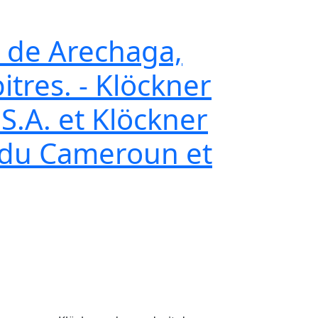
z de Arechaga,
itres. - Klöckner
.A. et Klöckner
 du Cameroun et