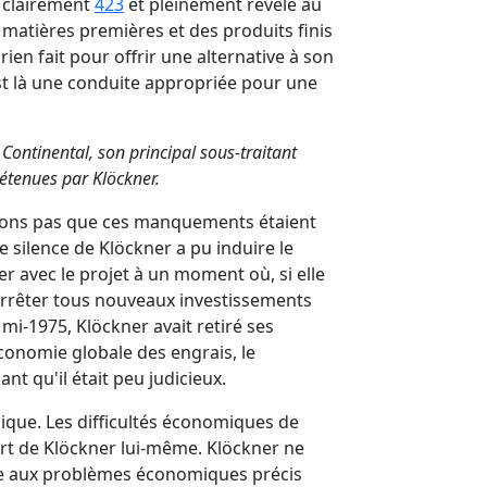
t clairement
423
et pleinement révélé au
matières premières et des produits finis
 rien fait pour offrir une alternative à son
est là une conduite appropriée pour une
Continental, son principal sous-traitant
détenues par Klöckner.
idons pas que ces manquements étaient
 silence de Klöckner a pu induire le
 avec le projet à un moment où, si elle
'arrêter tous nouveaux investissements
mi-1975, Klöckner avait retiré ses
'économie globale des engrais, le
t qu'il était peu judicieux.
nique. Les difficultés économiques de
rt de Klöckner lui-même. Klöckner ne
ace aux problèmes économiques précis