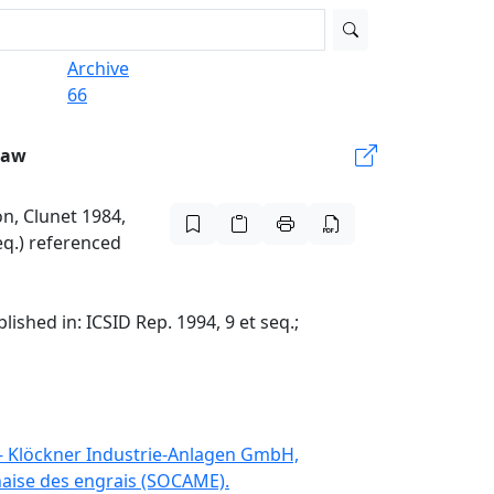
Archive
66
Law
n, Clunet 1984,
seq.) referenced
ished in: ICSID Rep. 1994, 9 et seq.;
. - Klöckner Industrie-Anlagen GmbH,
naise des engrais (SOCAME).