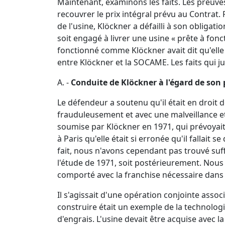
Maintenant, examinons les faits. Les preuve
recouvrer le prix intégral prévu au Contrat.
de l'usine, Klöckner a défailli à son oblig
soit engagé à livrer une usine « prête à fonct
fonctionné comme Klöckner avait dit qu'elle
entre Klöckner et la SOCAME. Les faits qui ju
A. -
Conduite de Klöckner à l'égard de son 
Le défendeur a soutenu qu'il était en droit 
frauduleusement et avec une malveillance et 
soumise par Klöckner en 1971, qui prévoyait 
à Paris qu'elle était si erronée qu'il fallai
fait, nous n'avons cependant pas trouvé suff
l'étude de 1971, soit postérieurement. Nous
comporté avec la franchise nécessaire dans 
Il s'agissait d'une opération conjointe asso
construire était un exemple de la technolo
d'engrais. L'usine devait être acquise avec