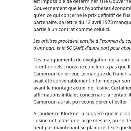
est impossible de déterminer si le Gouverne
Gouvernement que les hypothèses économique
qu'en ce qui concerne le prix définitif de l'us
partenaire, sa lettre du 12 avril 1973 manq
partie à un contrat comme celui-ci.
Les arbitres procèdent ensuite à l'examen du co
d'une part, et la SOCAME d'autre part pour abou
Ces manquements de divulgation de la part
intentionnels ; nous ne concluons pas que Kl
Cameroun en erreur. Le manque de franchise
avait été convenablement informée par son p
avant le montage actuel de l'usine. Certaine
affirmations initiales concernant la rentabil
Cameroun aurait pu reconsidérer et éviter l
A l'audience Klöckner a suggéré que le probl
l'usine ont, dans une large mesure, pu se 
peut pas maintenant se plaindre de ce que l