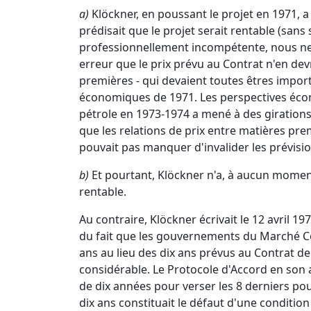
a)
Klöckner, en poussant le projet en 1971,
prédisait que le projet serait rentable (sans 
professionnellement incompétente, nous ne c
erreur que le prix prévu au Contrat n'en de
premières - qui devaient toutes êtres importé
économiques de 1971. Les perspectives écon
pétrole en 1973-1974 a mené à des girations 
que les relations de prix entre matières pre
pouvait pas manquer d'invalider les prévisi
b)
Et pourtant, Klöckner n'a, à aucun moment 
rentable.
Au contraire, Klöckner écrivait le 12 avril 
du fait que les gouvernements du Marché Com
ans au lieu des dix ans prévus au Contrat de L
considérable. Le Protocole d'Accord en son ar
de dix années pour verser les 8 derniers pou
dix ans constituait le défaut d'une conditio