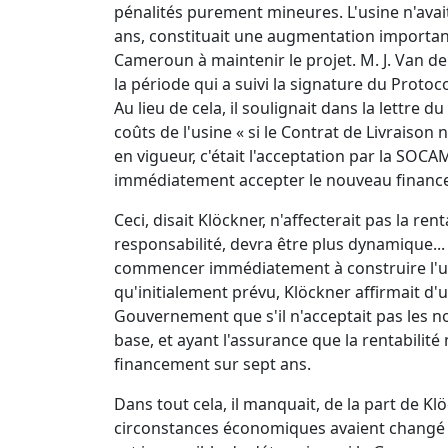
pénalités purement mineures. L'usine n'avai
ans, constituait une augmentation importante
Cameroun à maintenir le projet. M. J. Van d
la période qui a suivi la signature du Proto
Au lieu de cela, il soulignait dans la lett
coûts de l'usine « si le Contrat de Livraison
en vigueur, c'était l'acceptation par la SO
immédiatement accepter le nouveau finance
Ceci, disait Klöckner, n'affecterait pas la ren
responsabilité, devra être plus dynamique... 
commencer immédiatement à construire l'usin
qu'initialement prévu, Klöckner affirmait d'un
Gouvernement que s'il n'acceptait pas les no
base, et ayant l'assurance que la rentabilité
financement sur sept ans.
Dans tout cela, il manquait, de la part de Kl
circonstances économiques avaient changé dep