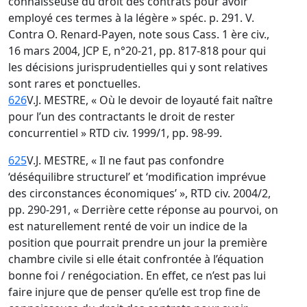
connaisseuse du droit des contrats pour avoir
employé ces termes à la légère » spéc. p. 291. V.
Contra O. Renard-Payen, note sous Cass. 1 ère civ.,
16 mars 2004, JCP E, n°20-21, pp. 817-818 pour qui
les décisions jurisprudentielles qui y sont relatives
sont rares et ponctuelles.
626
V.J. MESTRE, « Où le devoir de loyauté fait naître
pour l’un des contractants le droit de rester
concurrentiel » RTD civ. 1999/1, pp. 98-99.
625
V.J. MESTRE, « Il ne faut pas confondre
‘déséquilibre structurel’ et ‘modification imprévue
des circonstances économiques’ », RTD civ. 2004/2,
pp. 290-291, « Derrière cette réponse au pourvoi, on
est naturellement renté de voir un indice de la
position que pourrait prendre un jour la première
chambre civile si elle était confrontée à l’équation
bonne foi / renégociation. En effet, ce n’est pas lui
faire injure que de penser qu’elle est trop fine de