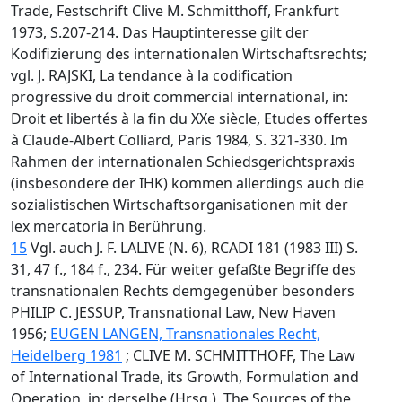
Trade, Festschrift Clive M. Schmitthoff, Frankfurt
1973, S.207-214. Das Hauptinteresse gilt der
Kodifizierung des internationalen Wirtschaftsrechts;
vgl. J. RAJSKI, La tendance à la codification
progressive du droit commercial international, in:
Droit et libertés à la fin du XXe siècle, Etudes offertes
à Claude-Albert Colliard, Paris 1984, S. 321-330. Im
Rahmen der internationalen Schiedsgerichtspraxis
(insbesondere der IHK) kommen allerdings auch die
sozialistischen Wirtschaftsorganisationen mit der
lex mercatoria in Berührung.
15
Vgl. auch J. F. LALIVE (N. 6), RCADI 181 (1983 III) S.
31, 47 f., 184 f., 234. Für weiter gefaßte Begriffe des
transnationalen Rechts demgegenüber besonders
PHILIP C. JESSUP, Transnational Law, New Haven
1956;
EUGEN LANGEN, Transnationales Recht,
Heidelberg 1981
; CLIVE M. SCHMITTHOFF, The Law
of International Trade, its Growth, Formulation and
Operation, in: derselbe (Hrsg.), The Sources of the