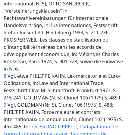
international (N. 5); OTTO SANDROCK,
"Versteinerungsklauseln" in
Rechtswahlvereinbarungen für internationale
Handelsverträge, in: Ius inter nationes, Festschrift
Stefan Riesenfeld, Heidelberg 1983, S. 211-236;
PROSPER WEIL, Les clauses de stabilisation ou
d'intangibilité insérées dans les accords de
développement économique, in: Mélanges Charles
Rousseau, Paris 1974, S. 301-328; sowie die Hinweise
in N. 6.
8
Vgl. etwa PHILIPPE KAHN, Lex mercatoria et Euro-
Obligations, in: Law and International Trade,
Festschrift Clive M. Schmitthoff, Frankfurt 1973, S.
215-241; GOLDMAN (N. 5), Clunet 106 (1979) S. 489 f.
9
Vgl. GOLDMAN (Nr. 5), Clunet 106 (1975) S. 488;
PHILIPPE KAHN, Force majeure et contrats
internationaux de longue durée, Clunet 102 (1975) S.
467-485; ferner
BRUNO OPPETIT, L'adapatation des
contrats internationaux aux changements de