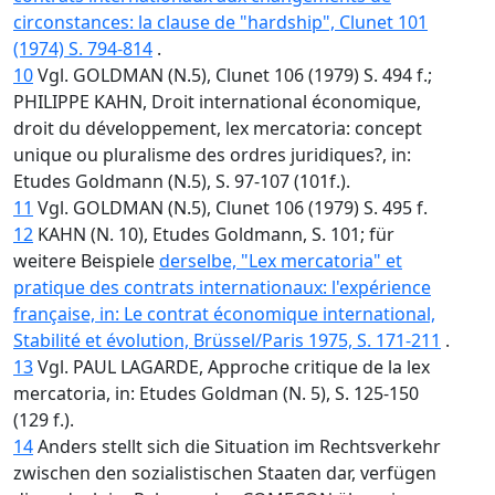
circonstances: la clause de "hardship", Clunet 101
(1974) S. 794-814
.
10
Vgl. GOLDMAN (N.5), Clunet 106 (1979) S. 494 f.;
PHILIPPE KAHN, Droit international économique,
droit du développement, lex mercatoria: concept
unique ou pluralisme des ordres juridiques?, in:
Etudes Goldmann (N.5), S. 97-107 (101f.).
11
Vgl. GOLDMAN (N.5), Clunet 106 (1979) S. 495 f.
12
KAHN (N. 10), Etudes Goldmann, S. 101; für
weitere Beispiele
derselbe, "Lex mercatoria" et
pratique des contrats internationaux: l'expérience
française, in: Le contrat économique international,
Stabilité et évolution, Brüssel/Paris 1975, S. 171-211
.
13
Vgl. PAUL LAGARDE, Approche critique de la lex
mercatoria, in: Etudes Goldman (N. 5), S. 125-150
(129 f.).
14
Anders stellt sich die Situation im Rechtsverkehr
zwischen den sozialistischen Staaten dar, verfügen