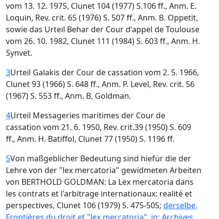
vom 13. 12. 1975, Clunet 104 (1977) S.106 ff., Anm. E.
Loquin, Rev. crit. 65 (1976) S. 507 ff., Anm. B. Oppetit,
sowie das Urteil Behar der Cour d'appel de Toulouse
vom 26. 10. 1982, Clunet 111 (1984) S. 603 ff., Anm. H.
Synvet.
3
Urteil Galakis der Cour de cassation vom 2. 5. 1966,
Clunet 93 (1966) S. 648 ff., Anm. P. Level, Rev. crit. 56
(1967) S. 553 ff., Anm. B. Goldman.
4
Urteil Messageries maritimes der Cour de
cassation vom 21. 6. 1950, Rev. crit.39 (1950) S. 609
ff., Anm. H. Batiffol, Clunet 77 (1950) S. 1196 ff.
5
Von maßgeblicher Bedeutung sind hiefür die der
Lehre von der "lex mercatoria" gewidmeten Arbeiten
von BERTHOLD GOLDMAN: La Lex mercatoria dans
les contrats et l'arbitrage internationaux: realité et
perspectives, Clunet 106 (1979) S. 475-505;
derselbe,
Frontières du droit et "lex mercatoria", in: Archives