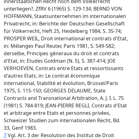
innerstaatlichen Recht noch dem Völkerrecht
unterliegen?, ZfRV 6 (1965) S. 129-134; BERND VON
HOFFMANN, Staatsunternehmen im internationalen
Privatrecht, in: Berichte der Deutschen Gesellschaft
für Völkerrecht, Heft 25, Heidelberg 1984, S. 35-74;
PROSPER WEIL, Droit international et contrats d'Etat,
in: Mélanges Paul Reuter, Paris 1981, S. 549-582;
derselbe, Principes géneraux du droit et contrats
d'Etat, in: Etudes Goldman (N. 5), S. 387-414; JOE
VERHOEVEN, Contrats entre Etats et ressortissants
d'autres Etats, in: Le contrat économique
international, Stabilité et évolution, Brüssel/Paris
1975, S. 115-150; GEORGES DELAUME, State
Contracts and Transnational Arbitration, A. J. I. L. 75
(1981) S. 784-819; JEAN-PIERRE REGLI, Contrats d'Etat
et arbitrage entre Etats et personnes privées,
Schweizer Studien zum internationalen Recht, Bd.
33, Genf 1983.
7
Vgl. Art. 3 der Resolution des Institut de Droit