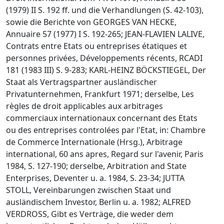
(1979) II S. 192 ff. und die Verhandlungen (S. 42-103),
sowie die Berichte von GEORGES VAN HECKE,
Annuaire 57 (1977) I S. 192-265; JEAN-FLAVIEN LALIVE,
Contrats entre Etats ou entreprises étatiques et
personnes privées, Développements récents, RCADI
181 (1983 III) S. 9-283; KARL-HEINZ BÖCKSTIEGEL, Der
Staat als Vertragspartner ausländischer
Privatunternehmen, Frankfurt 1971; derselbe, Les
règles de droit applicables aux arbitrages
commerciaux internationaux concernant des Etats
ou des entreprises controlées par l'Etat, in: Chambre
de Commerce Internationale (Hrsg.), Arbitrage
international, 60 ans apres, Regard sur l'avenir, Paris
1984, S. 127-190; derselbe, Arbitration and State
Enterprises, Deventer u. a. 1984, S. 23-34; JUTTA
STOLL, Vereinbarungen zwischen Staat und
ausländischem Investor, Berlin u. a. 1982; ALFRED
VERDROSS, Gibt es Verträge, die weder dem