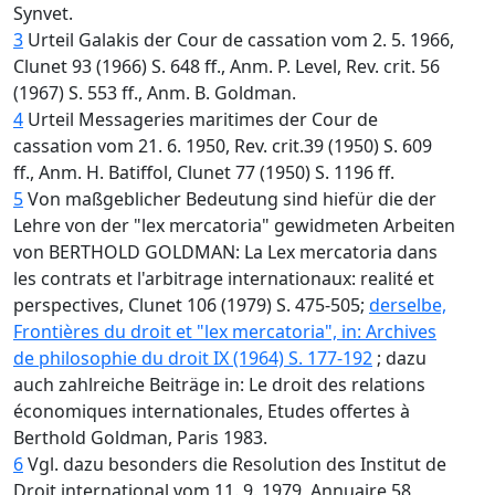
Synvet.
3
Urteil Galakis der Cour de cassation vom 2. 5. 1966,
Clunet 93 (1966) S. 648 ff., Anm. P. Level, Rev. crit. 56
(1967) S. 553 ff., Anm. B. Goldman.
4
Urteil Messageries maritimes der Cour de
cassation vom 21. 6. 1950, Rev. crit.39 (1950) S. 609
ff., Anm. H. Batiffol, Clunet 77 (1950) S. 1196 ff.
5
Von maßgeblicher Bedeutung sind hiefür die der
Lehre von der "lex mercatoria" gewidmeten Arbeiten
von BERTHOLD GOLDMAN: La Lex mercatoria dans
les contrats et l'arbitrage internationaux: realité et
perspectives, Clunet 106 (1979) S. 475-505;
derselbe,
Frontières du droit et "lex mercatoria", in: Archives
de philosophie du droit IX (1964) S. 177-192
; dazu
auch zahlreiche Beiträge in: Le droit des relations
économiques internationales, Etudes offertes à
Berthold Goldman, Paris 1983.
6
Vgl. dazu besonders die Resolution des Institut de
Droit international vom 11. 9. 1979, Annuaire 58