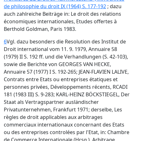
de philosophie du droit IX (1964) S. 177-192
; dazu
auch zahlreiche Beiträge in: Le droit des relations
économiques internationales, Etudes offertes à
Berthold Goldman, Paris 1983.
6
Vgl. dazu besonders die Resolution des Institut de
Droit international vom 11. 9. 1979, Annuaire 58
(1979) II S. 192 ff. und die Verhandlungen (S. 42-103),
sowie die Berichte von GEORGES VAN HECKE,
Annuaire 57 (1977) I S. 192-265; JEAN-FLAVIEN LALIVE,
Contrats entre Etats ou entreprises étatiques et
personnes privées, Développements récents, RCADI
181 (1983 III) S. 9-283; KARL-HEINZ BÖCKSTIEGEL, Der
Staat als Vertragspartner ausländischer
Privatunternehmen, Frankfurt 1971; derselbe, Les
règles de droit applicables aux arbitrages
commerciaux internationaux concernant des Etats
ou des entreprises controlées par l'Etat, in: Chambre
de Commerce Internationale (Hrsg.), Arbitrage