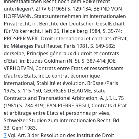
innerstaatlichen Recht noch dem Völkerrecht
unterliegen?, ZfRV 6 (1965) S. 129-134; BERND VON
HOFFMANN, Staatsunternehmen im internationalen
Privatrecht, in: Berichte der Deutschen Gesellschaft
für Völkerrecht, Heft 25, Heidelberg 1984, S. 35-74;
PROSPER WEIL, Droit international et contrats d'Etat,
in: Mélanges Paul Reuter, Paris 1981, S. 549-582;
derselbe, Principes géneraux du droit et contrats
d'Etat, in: Etudes Goldman (N. 5), S. 387-414; JOE
VERHOEVEN, Contrats entre Etats et ressortissants
d'autres Etats, in: Le contrat économique
international, Stabilité et évolution, Brüssel/Paris
1975, S. 115-150; GEORGES DELAUME, State
Contracts and Transnational Arbitration, A. J. I. L. 75
(1981) S. 784-819; JEAN-PIERRE REGLI, Contrats d'Etat
et arbitrage entre Etats et personnes privées,
Schweizer Studien zum internationalen Recht, Bd.
33, Genf 1983.
7
Vgl. Art. 3 der Resolution des Institut de Droit