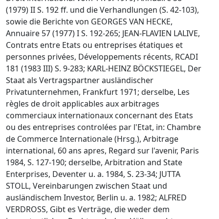
(1979) II S. 192 ff. und die Verhandlungen (S. 42-103),
sowie die Berichte von GEORGES VAN HECKE,
Annuaire 57 (1977) I S. 192-265; JEAN-FLAVIEN LALIVE,
Contrats entre Etats ou entreprises étatiques et
personnes privées, Développements récents, RCADI
181 (1983 III) S. 9-283; KARL-HEINZ BÖCKSTIEGEL, Der
Staat als Vertragspartner ausländischer
Privatunternehmen, Frankfurt 1971; derselbe, Les
règles de droit applicables aux arbitrages
commerciaux internationaux concernant des Etats
ou des entreprises controlées par l'Etat, in: Chambre
de Commerce Internationale (Hrsg.), Arbitrage
international, 60 ans apres, Regard sur l'avenir, Paris
1984, S. 127-190; derselbe, Arbitration and State
Enterprises, Deventer u. a. 1984, S. 23-34; JUTTA
STOLL, Vereinbarungen zwischen Staat und
ausländischem Investor, Berlin u. a. 1982; ALFRED
VERDROSS, Gibt es Verträge, die weder dem