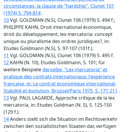
circonstances: la clause de "hardship", Clunet 101
(1974) S. 794-814
.
10
Vgl. GOLDMAN (N.5), Clunet 106 (1979) S. 494 f.;
PHILIPPE KAHN, Droit international économique,
droit du développement, lex mercatoria: concept
unique ou pluralisme des ordres juridiques?, in:
Etudes Goldmann (N.5), S. 97-107 (101f.).
11
Vgl. GOLDMAN (N.5), Clunet 106 (1979) S. 495 f.
12
KAHN (N. 10), Etudes Goldmann, S. 101; für
weitere Beispiele
derselbe, "Lex mercatoria" et
pratique des contrats internationaux: l'expérience
française, in: Le contrat économique international,
Stabilité et évolution, Brüssel/Paris 1975, S. 171-211
.
13
Vgl. PAUL LAGARDE, Approche critique de la lex
mercatoria, in: Etudes Goldman (N. 5), S. 125-150
(129 f.).
14
Anders stellt sich die Situation im Rechtsverkehr
zwischen den sozialistischen Staaten dar, verfügen