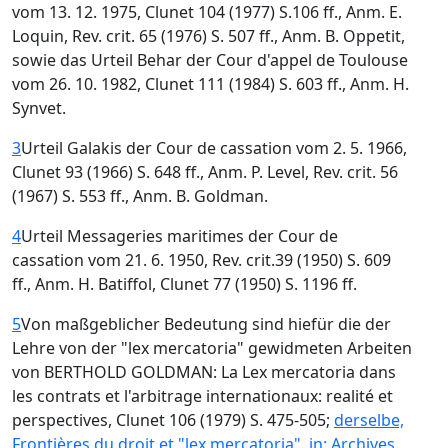
vom 13. 12. 1975, Clunet 104 (1977) S.106 ff., Anm. E.
Loquin, Rev. crit. 65 (1976) S. 507 ff., Anm. B. Oppetit,
sowie das Urteil Behar der Cour d'appel de Toulouse
vom 26. 10. 1982, Clunet 111 (1984) S. 603 ff., Anm. H.
Synvet.
3
Urteil Galakis der Cour de cassation vom 2. 5. 1966,
Clunet 93 (1966) S. 648 ff., Anm. P. Level, Rev. crit. 56
(1967) S. 553 ff., Anm. B. Goldman.
4
Urteil Messageries maritimes der Cour de
cassation vom 21. 6. 1950, Rev. crit.39 (1950) S. 609
ff., Anm. H. Batiffol, Clunet 77 (1950) S. 1196 ff.
5
Von maßgeblicher Bedeutung sind hiefür die der
Lehre von der "lex mercatoria" gewidmeten Arbeiten
von BERTHOLD GOLDMAN: La Lex mercatoria dans
les contrats et l'arbitrage internationaux: realité et
perspectives, Clunet 106 (1979) S. 475-505;
derselbe,
Frontières du droit et "lex mercatoria", in: Archives