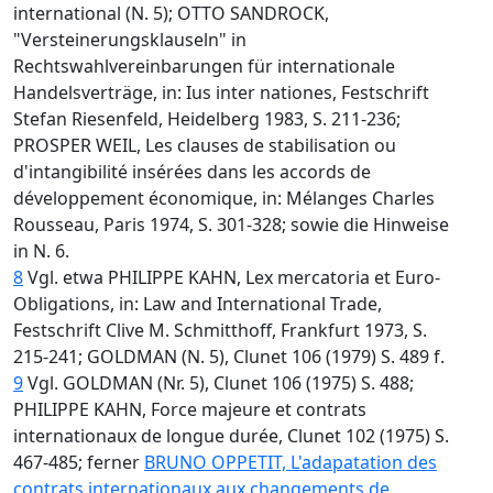
international (N. 5); OTTO SANDROCK,
"Versteinerungsklauseln" in
Rechtswahlvereinbarungen für internationale
Handelsverträge, in: Ius inter nationes, Festschrift
Stefan Riesenfeld, Heidelberg 1983, S. 211-236;
PROSPER WEIL, Les clauses de stabilisation ou
d'intangibilité insérées dans les accords de
développement économique, in: Mélanges Charles
Rousseau, Paris 1974, S. 301-328; sowie die Hinweise
in N. 6.
8
Vgl. etwa PHILIPPE KAHN, Lex mercatoria et Euro-
Obligations, in: Law and International Trade,
Festschrift Clive M. Schmitthoff, Frankfurt 1973, S.
215-241; GOLDMAN (N. 5), Clunet 106 (1979) S. 489 f.
9
Vgl. GOLDMAN (Nr. 5), Clunet 106 (1975) S. 488;
PHILIPPE KAHN, Force majeure et contrats
internationaux de longue durée, Clunet 102 (1975) S.
467-485; ferner
BRUNO OPPETIT, L'adapatation des
contrats internationaux aux changements de