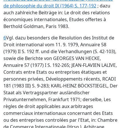
de philosophie du droit IX (1964) S. 177-192
; dazu
auch zahlreiche Beiträge in: Le droit des relations
économiques internationales, Etudes offertes à
Berthold Goldman, Paris 1983.
6
Vgl. dazu besonders die Resolution des Institut de
Droit international vom 11. 9. 1979, Annuaire 58
(1979) II S. 192 ff. und die Verhandlungen (S. 42-103),
sowie die Berichte von GEORGES VAN HECKE,
Annuaire 57 (1977) I S. 192-265; JEAN-FLAVIEN LALIVE,
Contrats entre Etats ou entreprises étatiques et
personnes privées, Développements récents, RCADI
181 (1983 III) S. 9-283; KARL-HEINZ BÖCKSTIEGEL, Der
Staat als Vertragspartner ausländischer
Privatunternehmen, Frankfurt 1971; derselbe, Les
règles de droit applicables aux arbitrages
commerciaux internationaux concernant des Etats
ou des entreprises controlées par l'Etat, in: Chambre
de Commerce Internationale (Hrsg.), Arbitrage