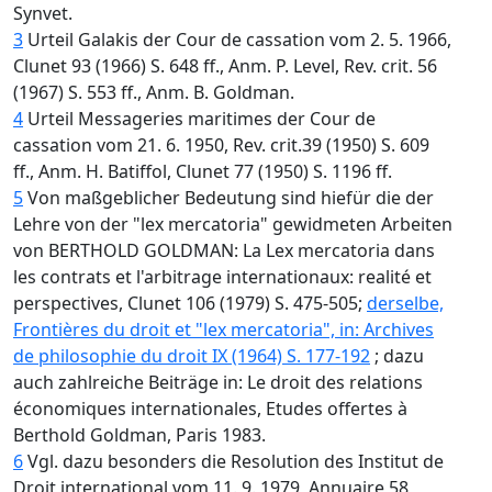
Synvet.
3
Urteil Galakis der Cour de cassation vom 2. 5. 1966,
Clunet 93 (1966) S. 648 ff., Anm. P. Level, Rev. crit. 56
(1967) S. 553 ff., Anm. B. Goldman.
4
Urteil Messageries maritimes der Cour de
cassation vom 21. 6. 1950, Rev. crit.39 (1950) S. 609
ff., Anm. H. Batiffol, Clunet 77 (1950) S. 1196 ff.
5
Von maßgeblicher Bedeutung sind hiefür die der
Lehre von der "lex mercatoria" gewidmeten Arbeiten
von BERTHOLD GOLDMAN: La Lex mercatoria dans
les contrats et l'arbitrage internationaux: realité et
perspectives, Clunet 106 (1979) S. 475-505;
derselbe,
Frontières du droit et "lex mercatoria", in: Archives
de philosophie du droit IX (1964) S. 177-192
; dazu
auch zahlreiche Beiträge in: Le droit des relations
économiques internationales, Etudes offertes à
Berthold Goldman, Paris 1983.
6
Vgl. dazu besonders die Resolution des Institut de
Droit international vom 11. 9. 1979, Annuaire 58