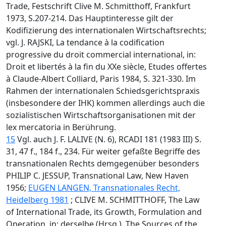
Trade, Festschrift Clive M. Schmitthoff, Frankfurt
1973, S.207-214. Das Hauptinteresse gilt der
Kodifizierung des internationalen Wirtschaftsrechts;
vgl. J. RAJSKI, La tendance à la codification
progressive du droit commercial international, in:
Droit et libertés à la fin du XXe siècle, Etudes offertes
à Claude-Albert Colliard, Paris 1984, S. 321-330. Im
Rahmen der internationalen Schiedsgerichtspraxis
(insbesondere der IHK) kommen allerdings auch die
sozialistischen Wirtschaftsorganisationen mit der
lex mercatoria in Berührung.
15
Vgl. auch J. F. LALIVE (N. 6), RCADI 181 (1983 III) S.
31, 47 f., 184 f., 234. Für weiter gefaßte Begriffe des
transnationalen Rechts demgegenüber besonders
PHILIP C. JESSUP, Transnational Law, New Haven
1956;
EUGEN LANGEN, Transnationales Recht,
Heidelberg 1981
; CLIVE M. SCHMITTHOFF, The Law
of International Trade, its Growth, Formulation and
Operation, in: derselbe (Hrsg.), The Sources of the