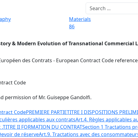
raphy
Materials
86
story & Modern Evolution of Transnational Commercial 
uropéen des Contrats - European Contract Code reference
ntract Code
nd permission of Mr. Guiseppe Gandolfi.
ntract Code
PREMIERE PARTIE
TITRE I DISPOSITIONS PRELIM
iculières applicables aux contrats
Art.4. Règles applicables a
 .
TITRE II FORMATION DU CONTRAT
Section 1 Tractations p
Devoir de réserve
Art.9. Tractations avec des consommateur