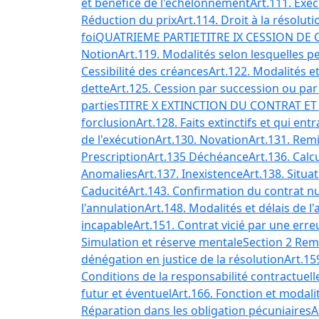
et bénéfice de l'échelonnement
Art.111. Exé
Réduction du prix
Art.114. Droit à la résolut
foi
QUATRIEME PARTIE
TITRE IX CESSION D
Notion
Art.119. Modalités selon lesquelles pe
Cessibilité des créances
Art.122. Modalités et
dette
Art.125. Cession par succession ou par
parties
TITRE X EXTINCTION DU CONTRAT E
forclusion
Art.128. Faits extinctifs et qui entr
de l'exécution
Art.130. Novation
Art.131. Rem
Prescription
Art.135 Déchéance
Art.136. Calc
Anomalies
Art.137. Inexistence
Art.138. Situa
Caducité
Art.143. Confirmation du contrat nu
l'annulation
Art.148. Modalités et délais de l
incapable
Art.151. Contrat vicié par une erre
Simulation et réserve mentale
Section 2 Re
dénégation en justice de la résolution
Art.15
Conditions de la responsabilité contractuell
futur et éventuel
Art.166. Fonction et modali
Réparation dans les obligation pécuniaires
A