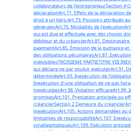
collaborateurs de l'entrepreneur
Section 4 
déclaration
Art.71. Effets de la déclaration
droit à un tiers.
Art.73. Pouvoirs attribués au 
générales
Art.75. Modalités de l'exécution
Art
qui est due et effectuée avec des choses do
débiteur et du créancier
Art.81. Destinatair
paiement
Art.85. Émission de la quittance et
des obligations pécuniaires
Art.87. Exécutio
indivisibles
TROISIEME PARTIE
TITRE VIII I
qui déclare ne par vouloir exécuter
Art.91. D
déterminée
Art.93. Inexécution de l'obligat
Inexécution d'une obligation de ne pas faire
inexécutées
Art.98. Violation efficace
Art.99. 
promises
Art.101. Prestation anticipée ou ef
créancier
Section 2 Demeure du créancier
Ar
inexécution
Art.105. Actions demandées au d
limitatives de responsabilité
Art.107. Inexéc
synallagmatiques
Art.109. Exécution anticip