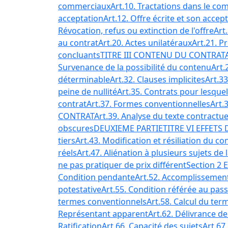
commerciaux
Art.10. Tractations dans le co
acceptation
Art.12. Offre écrite et son accep
Révocation, refus ou extinction de l'offre
Art
au contrat
Art.20. Actes unilatéraux
Art.21. 
concluants
TITRE III CONTENU DU CONTRAT
Survenance de la possibilité du contenu
Art.
déterminable
Art.32. Clauses implicites
Art.3
peine de nullité
Art.35. Contrats pour lesquel
contrat
Art.37. Formes conventionnelles
Art.
CONTRAT
Art.39. Analyse du texte contractue
obscures
DEUXIEME PARTIE
TITRE VI EFFETS
tiers
Art.43. Modification et résiliation du con
réels
Art.47. Aliénation à plusieurs sujets 
ne pas pratiquer de prix différent
Section 2 
Condition pendante
Art.52. Accomplissement
potestative
Art.55. Condition référée au pas
termes conventionnels
Art.58. Calcul du ter
Représentant apparent
Art.62. Délivrance de
Ratification
Art.66. Capacité des sujets
Art.67.