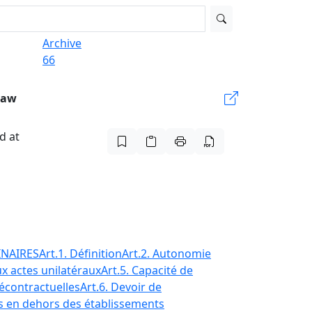
Archive
66
Law
d at
INAIRES
Art.1. Définition
Art.2. Autonomie
ux actes unilatéraux
Art.5. Capacité de
récontractuelles
Art.6. Devoir de
s en dehors des établissements