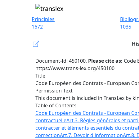
Principles
Bibliog
1672
1035
Hi
Document-Id: 450100,
Please cite as:
Code E
https://www.trans-lex.org/450100
Title
Code Européen des Contrats - European Co
Permission Text
This document is included in TransLex by ki
Table of Contents
Code Européen des Contrats - European Co
contractuelle
Art.3. Règles générales et part
contracter et éléments essentiels du contrat
correction
Art.7. Devoir d'information
Art.8. 