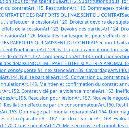
cution sous forme spécifique
Art.112. Substitutions sous, fo
ion du contrat
Art.115. Restitution
Art.116. Dommages-intérêt
E CONTRAT ET DES RAPPORTS QUI NAISSENT DU CONTRAT
Sec
ut s'effectuer la cession
Art.120. Droits et devoirs des sujets
 effets de la cession
Art.123. Devoirs des parties
Art.124. Dro
 novation
Art.126. Modalités par lesquelles peut s'effectuer 
T DES RAPPORTS QUI NAISSENT DU CONTRAT
Section 1 Faits 
aînent l'inefficacité
Art.129. Faits qui entraînent une forclusi
ise de dette
Art.132. Compensation
Art.133. Confusion
Sectio
ul des délais
CINQUIEME PARTIE
TITRE XI AUTRES ANOMALIE
tion conséquente à l'inexistence
Art.139. Caviardage
Art.140. 
l
Art.144. Nullité partielle
Art.145. Conversion du contrat nul
'annulation
Art.149. Maintien et confirmation du contrat ann
ur
Art.152. Contrat vicié par la violence morale
Art.153. Ineffi
mèdes
Art.156. Rescision pour lésion
Art.157. Nouvelle négoci
9. Résiliation effectuée par un consommateur
Art.160. Resti
e
Art.163. Dommage patrimonial réparable
Art.164. Dommag
tés de la réparation
Art.167. Fait du créancier
Art.168. Evalu
rt.170. Clause pénale
Art.171. Mise en œuvre et cumul des 