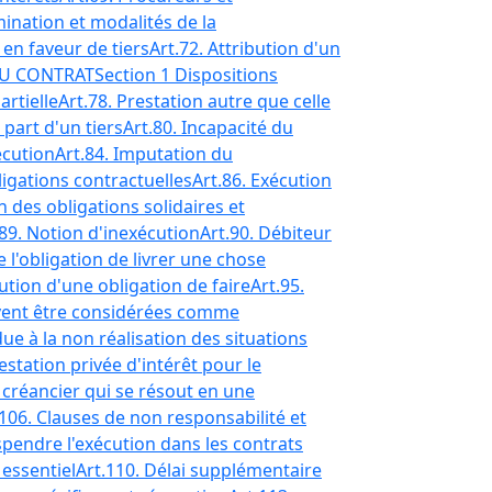
ination et modalités de la
 en faveur de tiers
Art.72. Attribution d'un
DU CONTRAT
Section 1 Dispositions
artielle
Art.78. Prestation autre que celle
 part d'un tiers
Art.80. Incapacité du
écution
Art.84. Imputation du
ligations contractuelles
Art.86. Exécution
n des obligations solidaires et
.89. Notion d'inexécution
Art.90. Débiteur
e l'obligation de livrer une chose
ution d'une obligation de faire
Art.95.
uvent être considérées comme
due à la non réalisation des situations
estation privée d'intérêt pour le
créancier qui se résout en une
.106. Clauses de non responsabilité et
spendre l'exécution dans les contrats
 essentiel
Art.110. Délai supplémentaire