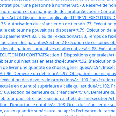
Contrat pour une personne à nommer
Art.70. Réserve de nom
 de nomination et du manque de déclaration
Section 5 Contrat
tiers
Art.74. Dispositions applicables
TITRE VII EXECUTION 
.76. Autorisation du créancier ou de tiers
Art.77. Exécution p
nt le débiteur ne pouvait pas disposer
Art.79. Exécution de la
e du paiement
Art.82. Lieu de l'exécution
Art.83. Temps de l'ex
 libération des garanties
Section 2 Exécution de certaines ob
n des obligations cumulatives et alternatives
Art.88. Exécutio
NEXECUTION DU CONTRAT
Section 1 Dispositions générales
Art
ébiteur qui n'est pas en état d'exécuter
Art.92. Inexécution d
ion de livrer une quantité de choses génériques
Art.94. Inexéc
Art.96. Demeure du débiteur
Art.97. Obligations qui ne pe
Inexécution des devoirs de protections
Art.100. Inexécution 
fectuée en quantité supérieure à celle qui est due
Art.102. Pr
t.103. Notion de demeure du créancier
Art.104. Demeure du 
ébiteur pour être libéré
Section 3 Effets de l'inexecution
Art
ution d'importance notable
Art.108. Droit du créancier de su
ée, ou en quantité supérieure, ou après l'échéance du terme