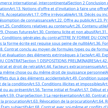
mmerce international- intercontinental
Section 2 Conclusion 
tation
Art.13. Notions d'offre et d'invitation à faire une offre
A
.16. Acceptation
Art.17. Offre irrévocable
Art.18. Décès ou in
Présomption de connaissance
Art.22. Offre au public
Art.23. P
Art.25. Conditions relatives au contenu
Art.26. Contenu utile
29. Choses futures
Art.30. Contenu licite et non abusif
Art.31
3. Conditions générales du contrat
TITRE IV FORME DU CON
s la forme écrite est requise sous peine de nullité
Art.36. Fo
38. Contrat conclu au moyen de formules types ou de formu
l et évaluation des éléments extrinsèques à l'acte
Art.40. E
 DU CONTRAT
Section 1 DISPOSITIONS PRELIMINAIRES
Art.42.
trat et droit de retrait
Art.44. Facteurs extraconsensuels
Art
de la même chose ou du même droit de jouissance personnel
A
Effets dus à des éléments accidentels
Art.49. Condition susp
 de la condition
Art.53. Conditions illicites et impossibles
Art
sé ou au présent
Art.56. Terme initial et final
Art.57. Début et 
me
Art.59. Charge
Section 3 La représentation
Art.60. Contrat
 la procuration
Art.63. Révocation de la procuration
Art.64. 
 États subjectifs
Art.68. Contrat avec soi-même et conflits d'