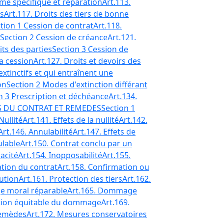
rme spécifique et réparation
Art.113.
s
Art.117. Droits des tiers de bonne
tion 1 Cession de contrat
Art.118.
Section 2 Cession de créance
Art.121.
its des parties
Section 3 Cession de
la cession
Art.127. Droits et devoirs des
extinctifs et qui entraînent une
on
Section 2 Modes d'extinction différant
n 3 Prescription et déchéance
Art.134.
S DU CONTRAT ET REMEDES
Section 1
Nullité
Art.141. Effets de la nullité
Art.142.
Art.146. Annulabilité
Art.147. Effets de
ulable
Art.150. Contrat conclu par un
cacité
Art.154. Inopposabilité
Art.155.
ation du contrat
Art.158. Confirmation ou
tution
Art.161. Protection des tiers
Art.162.
e moral réparable
Art.165. Dommage
ation équitable du dommage
Art.169.
remèdes
Art.172. Mesures conservatoires