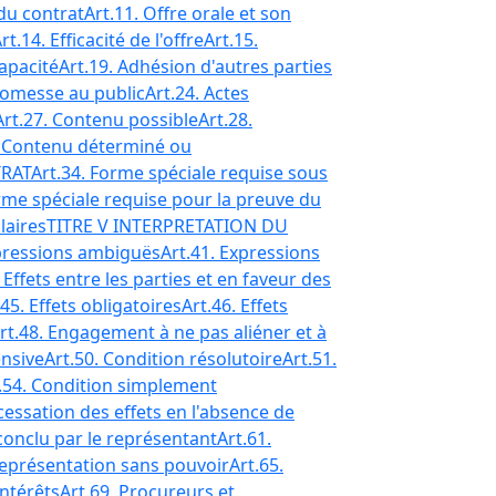
du contrat
Art.11. Offre orale et son
rt.14. Efficacité de l'offre
Art.15.
capacité
Art.19. Adhésion d'autres parties
romesse au public
Art.24. Actes
Art.27. Contenu possible
Art.28.
. Contenu déterminé ou
TRAT
Art.34. Forme spéciale requise sous
rme spéciale requise pour la preuve du
laires
TITRE V INTERPRETATION DU
xpressions ambiguës
Art.41. Expressions
 Effets entre les parties et en faveur des
.45. Effets obligatoires
Art.46. Effets
rt.48. Engagement à ne pas aliéner et à
ensive
Art.50. Condition résolutoire
Art.51.
.54. Condition simplement
cessation des effets en l'absence de
 conclu par le représentant
Art.61.
Représentation sans pouvoir
Art.65.
intérêts
Art.69. Procureurs et