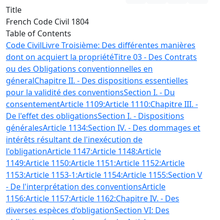
Title
French Code Civil 1804
Table of Contents
Code Civil
Livre Troisième: Des différentes manières
dont on acquiert la propriété
Titre 03 - Des Contrats
ou des Obligations conventionnelles en
géneral
Chapitre II. - Des dispositions essentielles
pour la validité des conventions
Section I. - Du
consentement
Article 1109:
Article 1110:
Chapitre III. -
De l'effet des obligations
Section I. - Dispositions
générales
Article 1134:
Section IV. - Des dommages et
intérêts résultant de l'inexécution de
l'obligation
Article 1147:
Article 1148:
Article
1149:
Article 1150:
Article 1151:
Article 1152:
Article
1153:
Article 1153-1:
Article 1154:
Article 1155:
Section V
- De l'interprétation des conventions
Article
1156:
Article 1157:
Article 1162:
Chapitre IV. - Des
diverses espèces d‘obligation
Section VI: Des