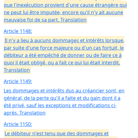
que l'inexécution provient d'une cause étrangère qui
ne peut lui être imputée, encore qu'il n'y ait aucune
mauvaise foi de sa part. Translation
Article 1148:
Il n'y a lieu à aucuns dommages et intérêts lorsque,
par suite d'une force majeure ou d'un cas fortuit, le
débiteur a été empêché de donner ou de faire ce à
quoi il était obligé, ou a fait ce qui lui était interdit.
Translation
Article 1149:
Les dommages et intérêts dus au créancier sont, en
général, de la perte qu'il a faite et du gain dont il a
été privé, sauf les exceptions et modifications ci-
après. Translation
Article 1150:
Le débiteur n'est tenu que des dommages et