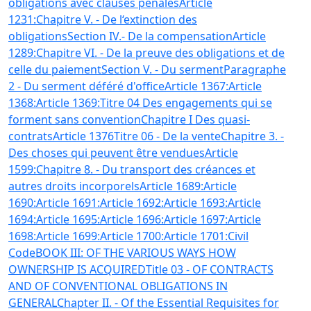
obligations avec clauses pénales
Article
1231:
Chapitre V. - De l‘extinction des
obligations
Section IV.- De la compensation
Article
1289:
Chapitre VI. - De la preuve des obligations et de
celle du paiement
Section V. - Du serment
Paragraphe
2 - Du serment déféré d'office
Article 1367:
Article
1368:
Article 1369:
Titre 04 Des engagements qui se
forment sans convention
Chapitre I Des quasi-
contrats
Article 1376
Titre 06 - De la vente
Chapitre 3. -
Des choses qui peuvent être vendues
Article
1599:
Chapitre 8. - Du transport des créances et
autres droits incorporels
Article 1689:
Article
1690:
Article 1691:
Article 1692:
Article 1693:
Article
1694:
Article 1695:
Article 1696:
Article 1697:
Article
1698:
Article 1699:
Article 1700:
Article 1701:
Civil
Code
BOOK III: OF THE VARIOUS WAYS HOW
OWNERSHIP IS ACQUIRED
Title 03 - OF CONTRACTS
AND OF CONVENTIONAL OBLIGATIONS IN
GENERAL
Chapter II. - Of the Essential Requisites for