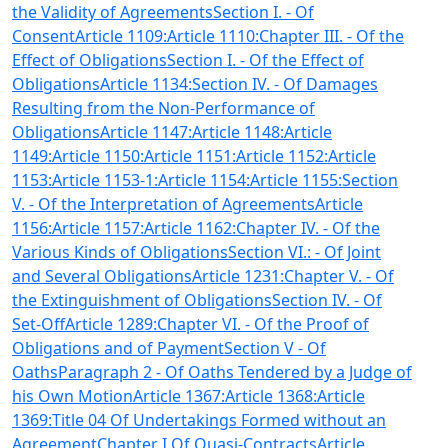
the Validity of Agreements
Section I. - Of
Consent
Article 1109:
Article 1110:
Chapter III. - Of the
Effect of Obligations
Section I. - Of the Effect of
Obligations
Article 1134:
Section IV. - Of Damages
Resulting from the Non-Performance of
Obligations
Article 1147:
Article 1148:
Article
1149:
Article 1150:
Article 1151:
Article 1152:
Article
1153:
Article 1153-1:
Article 1154:
Article 1155:
Section
V. - Of the Interpretation of Agreements
Article
1156:
Article 1157:
Article 1162:
Chapter IV. - Of the
Various Kinds of Obligations
Section VI.: - Of Joint
and Several Obligations
Article 1231:
Chapter V. - Of
the Extinguishment of Obligations
Section IV. - Of
Set-Off
Article 1289:
Chapter VI. - Of the Proof of
Obligations and of Payment
Section V - Of
Oaths
Paragraph 2 - Of Oaths Tendered by a Judge of
his Own Motion
Article 1367:
Article 1368:
Article
1369:
Title 04 Of Undertakings Formed without an
Agreement
Chapter I Of Quasi-Contracts
Article