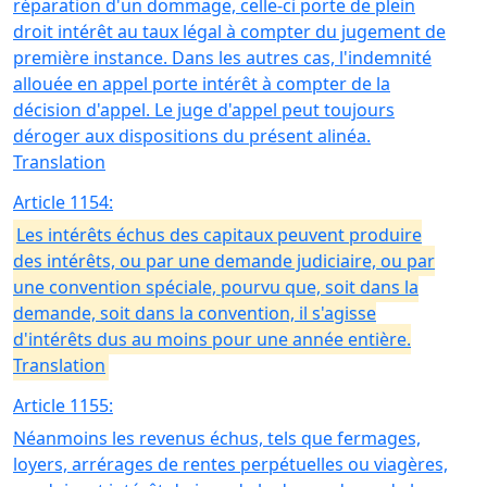
réparation d'un dommage, celle-ci porte de plein
droit intérêt au taux légal à compter du jugement de
première instance. Dans les autres cas, l'indemnité
allouée en appel porte intérêt à compter de la
décision d'appel. Le juge d'appel peut toujours
déroger aux dispositions du présent alinéa.
Translation
Article 1154:
Les intérêts échus des capitaux peuvent produire
des intérêts, ou par une demande judiciaire, ou par
une convention spéciale, pourvu que, soit dans la
demande, soit dans la convention, il s'agisse
d'intérêts dus au moins pour une année entière.
Translation
Article 1155:
Néanmoins les revenus échus, tels que fermages,
loyers, arrérages de rentes perpétuelles ou viagères,