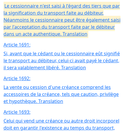
Le cessionnaire n'est saisi à l'égard des tiers que par
la signification du transport faite au débiteur.
Néanmoins le cessionnaire peut être également saisi
par l'acceptation du transport faite par le débiteur
dans un acte authentique. Translation
Article 1691:
Si, avant que le cédant ou le cessionnaire eût signifié
le transport au débiteur, celui-ci avait payé le cédant,
il sera valablement libéré. Translation
Article 1692:
La vente ou cession d'une créance comprend les
accessoires de la créance, tels que caution, privilège
et hypothèque. Translation
Article 1693:
Celui qui vend une créance ou autre droit incorporel
doit en garantir l'existence au temps du transport,