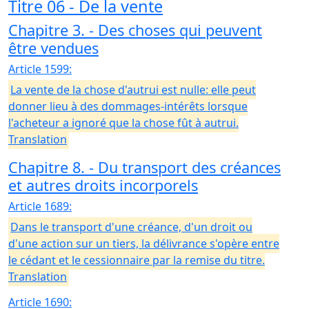
Titre 06 - De la vente
Chapitre 3. - Des choses qui peuvent
être vendues
Article 1599:
La vente de la chose d'autrui est nulle: elle peut
donner lieu à des dommages-intérêts lorsque
l'acheteur a ignoré que la chose fût à autrui.
Translation
Chapitre 8. - Du transport des créances
et autres droits incorporels
Article 1689:
Dans le transport d'une créance, d'un droit ou
d'une action sur un tiers, la délivrance s'opère entre
le cédant et le cessionnaire par la remise du titre.
Translation
Article 1690: