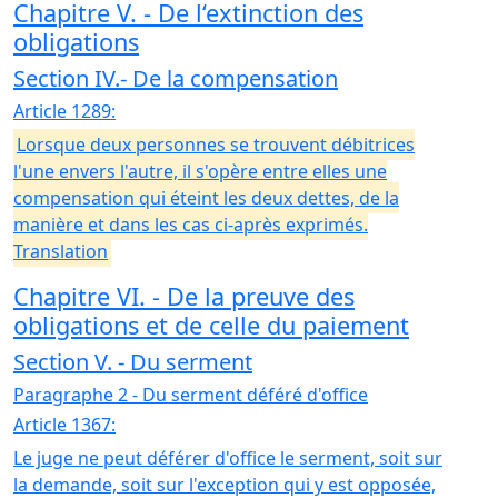
Chapitre V. - De l‘extinction des
obligations
Section IV.- De la compensation
Article 1289:
Lorsque deux personnes se trouvent débitrices
l'une envers l'autre, il s'opère entre elles une
compensation qui éteint les deux dettes, de la
manière et dans les cas ci-après exprimés.
Translation
Chapitre VI. - De la preuve des
obligations et de celle du paiement
Section V. - Du serment
Paragraphe 2 - Du serment déféré d'office
Article 1367:
Le juge ne peut déférer d'office le serment, soit sur
la demande, soit sur l'exception qui y est opposée,