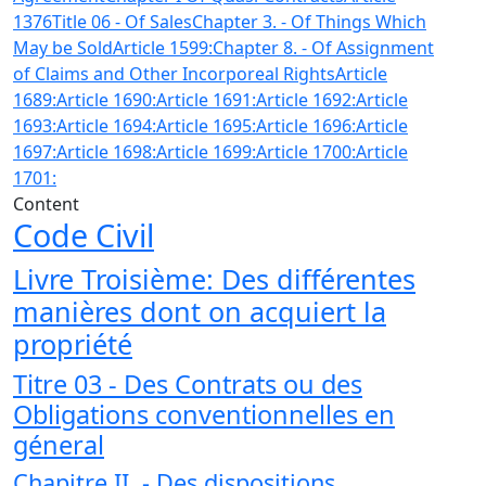
1376
Title 06 - Of Sales
Chapter 3. - Of Things Which
May be Sold
Article 1599:
Chapter 8. - Of Assignment
of Claims and Other Incorporeal Rights
Article
1689:
Article 1690:
Article 1691:
Article 1692:
Article
1693:
Article 1694:
Article 1695:
Article 1696:
Article
1697:
Article 1698:
Article 1699:
Article 1700:
Article
1701:
Content
Code Civil
Livre Troisième: Des différentes
manières dont on acquiert la
propriété
Titre 03 - Des Contrats ou des
Obligations conventionnelles en
géneral
Chapitre II. - Des dispositions