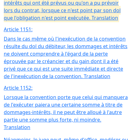
intérêts qui ont été prévus ou qu'on a pu prévoir
lors du contrat, lorsque ce n'est point par son dol
que l'obligation n'est point exécutée. Translation
Article 1151:
Dans le cas même où l'inexécution de la convention
résulte du dol du débiteur, les dommages et intérêts
ne doivent comprendre à l'égard de la perte
éprouvée par le créancier et du gain dont il a été
privé que ce qui est une suite immédiate et directe
de l'inexécution de la convention. Translation
Article 1152:
Lorsque la convention porte que celui qui manquera
de l'exécuter paiera une certaine somme à titre de
dommages-intérêts, il ne peut être alloué à l'autre
partie une somme plus forte, ni moindre.
Translation
Néanmoins, le juge peut, même d'office, modérer ou