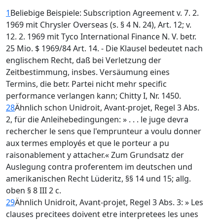
1
Beliebige Beispiele: Subscription Agreement v. 7. 2.
1969 mit Chrysler Overseas (s. § 4 N. 24), Art. 12; v.
12. 2. 1969 mit Tyco International Finance N. V. betr.
25 Mio. $ 1969/84 Art. 14. - Die Klausel bedeutet nach
englischem Recht, daß bei Verletzung der
Zeitbestimmung, insbes. Versäumung eines
Termins, die betr. Partei nicht mehr specific
performance verlangen kann; Chitty I, Nr. 1450.
28
Ähnlich schon Unidroit, Avant-projet, Regel 3 Abs.
2, für die Anleihebedingungen: » . . . le juge devra
rechercher le sens que l'emprunteur a voulu donner
aux termes employés et que le porteur a pu
raisonablement y attacher.« Zum Grundsatz der
Auslegung contra proferentem im deutschen und
amerikanischen Recht Lüderitz, §§ 14 und 15; allg.
oben § 8 III 2 c.
29
Ähnlich Unidroit, Avant-projet, Regel 3 Abs. 3: » Les
clauses precitees doivent etre interpretees les unes