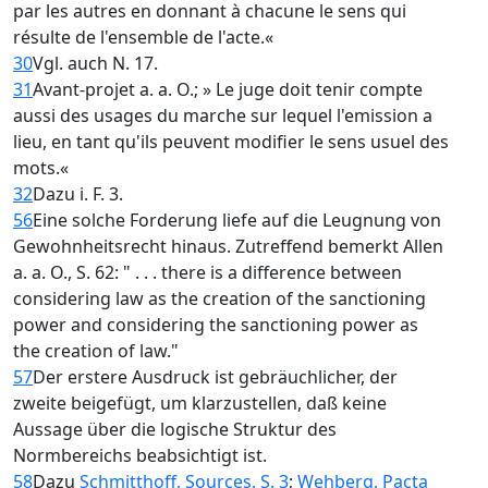
par les autres en donnant à chacune le sens qui
résulte de l'ensemble de l'acte.«
30
Vgl. auch N. 17.
31
Avant-projet a. a. O.; » Le juge doit tenir compte
aussi des usages du marche sur lequel l'emission a
lieu, en tant qu'ils peuvent modifier le sens usuel des
mots.«
32
Dazu i. F. 3.
56
Eine solche Forderung liefe auf die Leugnung von
Gewohnheitsrecht hinaus. Zutreffend bemerkt Allen
a. a. O., S. 62: " . . . there is a difference between
considering law as the creation of the sanctioning
power and considering the sanctioning power as
the creation of law."
57
Der erstere Ausdruck ist gebräuchlicher, der
zweite beigefügt, um klarzustellen, daß keine
Aussage über die logische Struktur des
Normbereichs beabsichtigt ist.
58
Dazu
Schmitthoff, Sources, S. 3
;
Wehberg, Pacta