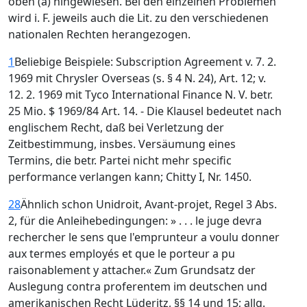
oben (a) hingewiesen. Bei den einzelnen Problemen
wird i. F. jeweils auch die Lit. zu den verschiedenen
nationalen Rechten herangezogen.
1
Beliebige Beispiele: Subscription Agreement v. 7. 2.
1969 mit Chrysler Overseas (s. § 4 N. 24), Art. 12; v.
12. 2. 1969 mit Tyco International Finance N. V. betr.
25 Mio. $ 1969/84 Art. 14. - Die Klausel bedeutet nach
englischem Recht, daß bei Verletzung der
Zeitbestimmung, insbes. Versäumung eines
Termins, die betr. Partei nicht mehr specific
performance verlangen kann; Chitty I, Nr. 1450.
28
Ähnlich schon Unidroit, Avant-projet, Regel 3 Abs.
2, für die Anleihebedingungen: » . . . le juge devra
rechercher le sens que l'emprunteur a voulu donner
aux termes employés et que le porteur a pu
raisonablement y attacher.« Zum Grundsatz der
Auslegung contra proferentem im deutschen und
amerikanischen Recht Lüderitz, §§ 14 und 15; allg.