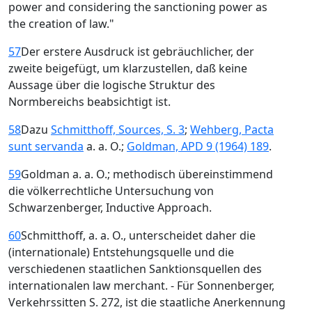
power and considering the sanctioning power as
the creation of law."
57
Der erstere Ausdruck ist gebräuchlicher, der
zweite beigefügt, um klarzustellen, daß keine
Aussage über die logische Struktur des
Normbereichs beabsichtigt ist.
58
Dazu
Schmitthoff, Sources, S. 3
;
Wehberg, Pacta
sunt servanda
a. a. O.;
Goldman, APD 9 (1964) 189
.
59
Goldman a. a. O.; methodisch übereinstimmend
die völkerrechtliche Untersuchung von
Schwarzenberger, Inductive Approach.
60
Schmitthoff, a. a. O., unterscheidet daher die
(internationale) Entstehungsquelle und die
verschiedenen staatlichen Sanktionsquellen des
internationalen law merchant. - Für Sonnenberger,
Verkehrssitten S. 272, ist die staatliche Anerkennung