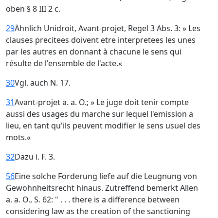
oben § 8 III 2 c.
29
Ähnlich Unidroit, Avant-projet, Regel 3 Abs. 3: » Les
clauses precitees doivent etre interpretees les unes
par les autres en donnant à chacune le sens qui
résulte de l'ensemble de l'acte.«
30
Vgl. auch N. 17.
31
Avant-projet a. a. O.; » Le juge doit tenir compte
aussi des usages du marche sur lequel l'emission a
lieu, en tant qu'ils peuvent modifier le sens usuel des
mots.«
32
Dazu i. F. 3.
56
Eine solche Forderung liefe auf die Leugnung von
Gewohnheitsrecht hinaus. Zutreffend bemerkt Allen
a. a. O., S. 62: " . . . there is a difference between
considering law as the creation of the sanctioning