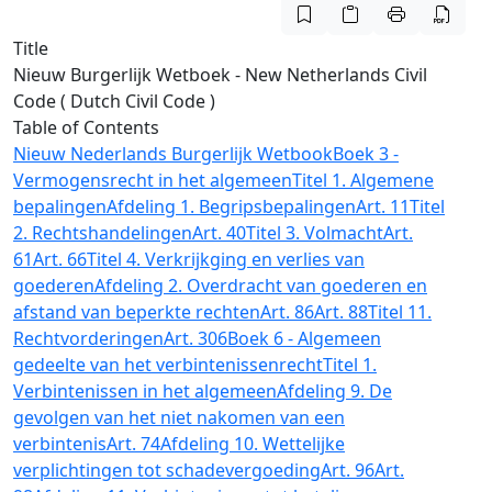
Title
Nieuw Burgerlijk Wetboek - New Netherlands Civil
Code ( Dutch Civil Code )
Table of Contents
Nieuw Nederlands Burgerlijk Wetbook
Boek 3 -
Vermogensrecht in het algemeen
Titel 1. Algemene
bepalingen
Afdeling 1. Begripsbepalingen
Art. 11
Titel
2. Rechtshandelingen
Art. 40
Titel 3. Volmacht
Art.
61
Art. 66
Titel 4. Verkrijkging en verlies van
goederen
Afdeling 2. Overdracht van goederen en
afstand van beperkte rechten
Art. 86
Art. 88
Titel 11.
Rechtvorderingen
Art. 306
Boek 6 - Algemeen
gedeelte van het verbintenissenrecht
Titel 1.
Verbintenissen in het algemeen
Afdeling 9. De
gevolgen van het niet nakomen van een
verbintenis
Art. 74
Afdeling 10. Wettelijke
verplichtingen tot schadevergoeding
Art. 96
Art.