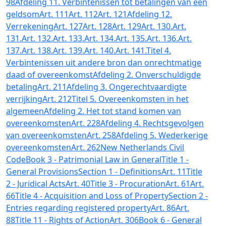
98
Afdeling 11. Verbintenissen tot betalingen van een
geldsom
Art. 111
Art. 112
Art. 121
Afdeling 12.
Verrekening
Art. 127
Art. 128
Art. 129
Art. 130.
Art.
131.
Art. 132.
Art. 133.
Art. 134.
Art. 135.
Art. 136.
Art.
137.
Art. 138.
Art. 139.
Art. 140.
Art. 141.
Titel 4.
Verbintenissen uit andere bron dan onrechtmatige
daad of overeenkomst
Afdeling 2. Onverschuldigde
betaling
Art. 211
Afdeling 3. Ongerechtvaardigte
verrijking
Art. 212
Titel 5. Overeenkomsten in het
algemeen
Afdeling 2. Het tot stand komen van
overeenkomsten
Art. 228
Afdeling 4. Rechtsgevolgen
van overeenkomsten
Art. 258
Afdeling 5. Wederkerige
overeenkomsten
Art. 262
New Netherlands Civil
Code
Book 3 - Patrimonial Law in General
Title 1 -
General Provisions
Section 1 - Definitions
Art. 11
Title
2 - Juridical Acts
Art. 40
Title 3 - Procuration
Art. 61
Art.
66
Title 4 - Acquisition and Loss of Property
Section 2 -
Entries regarding registered property
Art. 86
Art.
88
Title 11 - Rights of Action
Art. 306
Book 6 - General