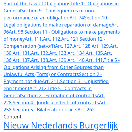
Part of the Law of Obligations
Title 1 - Obligations in
General
Section 9 - Consequences of non-
performance of an obligation
Art. 74
Section 10 -
Legal obligations to make reparation of damage
Art.
96
Art. 98.
Section 11 - Obligations to make payments
of money
Art. 111.
Art. 112.
Art. 121.
Section 12 -
Compensation (set-off)
Art. 127.
Art. 128.
Art. 129.
Art.
130.
Art. 131.
Art. 132.
Art. 133.
Art. 134.
Art. 135.
Art.
136.
Art. 137.
Art. 138.
Art. 139.
Art. 140.
Art. 141.
Title 5 -
Obligations Arising from Other Sources than
Unlawful Acts (Torts) or Contracts
Section 2 -
Payment not due
Art. 211.
Section 3 - Unjustified
enrichment
Art. 212.
Title 5 - Contracts in
General
Section 2 - Formation of contracts
Art.
228.
Section 4 - Juridical effects of contracts
Art.
258.
Section 5 - Bilateral contracts
Art. 262.
Content
Nieuw Nederlands Burgerlijk