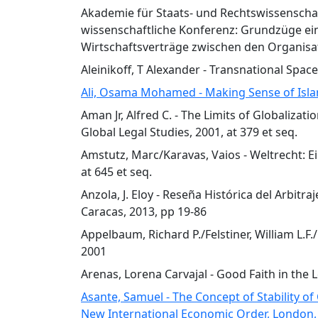
Akademie für Staats- und Rechtswissenschaf
wissenschaftliche Konferenz: Grundzüge ein
Wirtschaftsverträge zwischen den Organisa
Aleinikoff, T Alexander - Transnational Space
Ali, Osama Mohamed - Making Sense of Islami
Aman Jr, Alfred C. - The Limits of Globaliza
Global Legal Studies, 2001, at 379 et seq.
Amstutz, Marc/Karavas, Vaios - Weltrecht: Ei
at 645 et seq.
Anzola, J. Eloy - Reseña Histórica del Arbitr
Caracas, 2013, pp 19-86
Appelbaum, Richard P./Felstiner, William L.F
2001
Arenas, Lorena Carvajal - Good Faith in the
Asante, Samuel - The Concept of Stability of
New International Economic Order, London, 