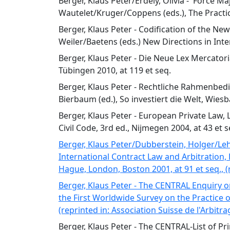
Berger, Klaus Peter/Erdely, Olivia - 'Force M
Wautelet/Kruger/Coppens (eds.), The Practice
Berger, Klaus Peter - Codification of the Ne
Weiler/Baetens (eds.) New Directions in In
Berger, Klaus Peter - Die Neue Lex Mercatori
Tübingen 2010, at 119 et seq.
Berger, Klaus Peter - Rechtliche Rahmenbe
Bierbaum (ed.), So investiert die Welt, Wiesb
Berger, Klaus Peter - European Private Law,
Civil Code, 3rd ed., Nijmegen 2004, at 43 et s
Berger, Klaus Peter/Dubberstein, Holger/Le
International Contract Law and Arbitration, 
Hague, London, Boston 2001, at 91 et seq., (r
Berger, Klaus Peter - The CENTRAL Enquiry o
the First Worldwide Survey on the Practice o
(reprinted in: Association Suisse de l'Arbitra
Berger, Klaus Peter - The CENTRAL-List of Pr