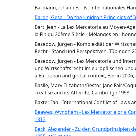
Bärmann, Johannes - Ist internationales Hande
Baron, Gesa - Do the Unidroit Principles of 
Bart, Jean - La Lex Mercatoria au Moyen-Age
la Fin du 20ème Siècle - Mélanges en l'honne
Basedow, Jürgen - Komplexität der Wirtschaft,
Recht - Stand und Perspektiven, Tübingen 20
Basedow, Jürgen - Lex Mercatoria und Interna
und Wirtschaftsrecht im europäischen und g
a European and global context, Berlin 2006, 
Basile, Mary Elizabeth/Bestor, Jane Fair/Coq
Treatise and its Afterlife, Cambridge 1998
Baxter, Ian - International Conflict of Laws a
Beawes, Wyndham - Lex Mercatoria or a Com
1813
Beck, Alexander - Zu den Grundprinzipien der