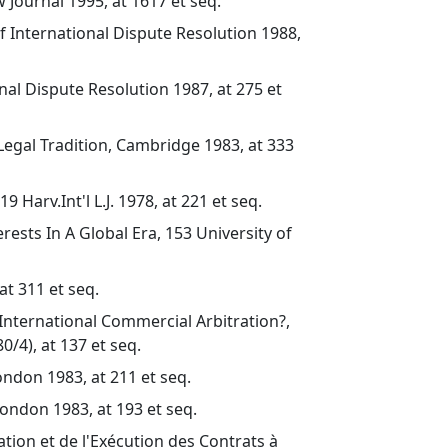
 Journal 1995, at 1617 et seq.
f International Dispute Resolution 1988,
onal Dispute Resolution 1987, at 275 et
Legal Tradition, Cambridge 1983, at 333
Harv.Int'l L.J. 1978, at 221 et seq.
ests In A Global Era, 153 University of
at 311 et seq.
 International Commercial Arbitration?,
0/4), at 137 et seq.
ondon 1983, at 211 et seq.
London 1983, at 193 et seq.
tion et de l'Exécution des Contrats à