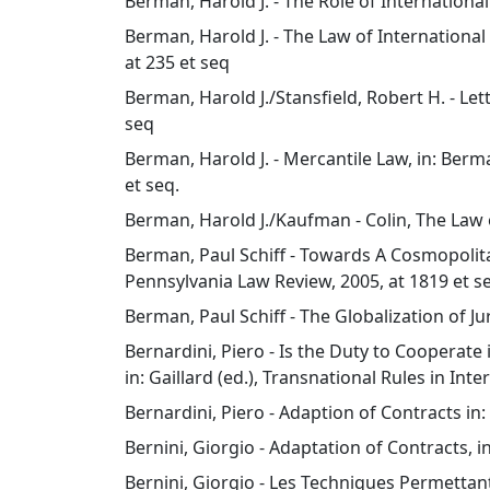
Berman, Harold J. - The Role of Internationa
Berman, Harold J. - The Law of Internationa
at 235 et seq
Berman, Harold J./Stansfield, Robert H. - Let
seq
Berman, Harold J. - Mercantile Law, in: Ber
et seq.
Berman, Harold J./Kaufman - Colin, The Law of
Berman, Paul Schiff - Towards A Cosmopolita
Pennsylvania Law Review, 2005, at 1819 et s
Berman, Paul Schiff - The Globalization of Ju
Bernardini, Piero - Is the Duty to Cooperate
in: Gaillard (ed.), Transnational Rules in Int
Bernardini, Piero - Adaption of Contracts in:
Bernini, Giorgio - Adaptation of Contracts, i
Bernini, Giorgio - Les Techniques Permettan