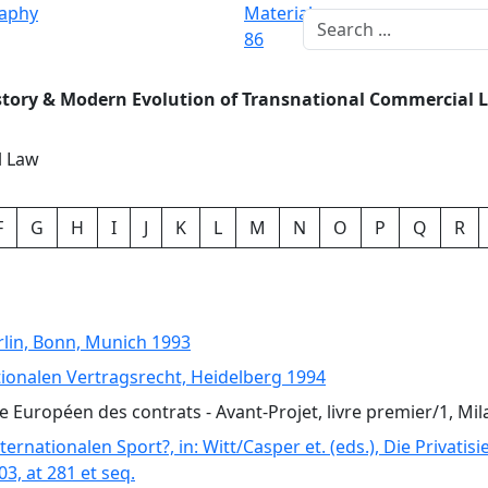
raphy
Materials
86
story & Modern Evolution of Transnational Commercial 
l Law
F
G
H
I
J
K
L
M
N
O
P
Q
R
erlin, Bonn, Munich 1993
nationalen Vertragsrecht, Heidelberg 1994
Européen des contrats - Avant-Projet, livre premier/1, Mil
nternationalen Sport?, in: Witt/Casper et. (eds.), Die Privati
03, at 281 et seq.