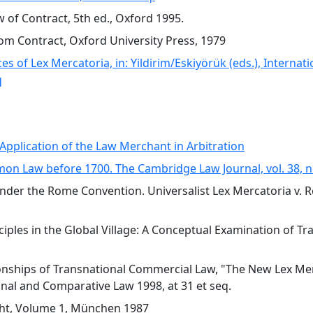
aw of Contract, 5th ed., Oxford 1995.
edom Contract, Oxford University Press, 1979
es of Lex Mercatoria, in: Yildirim/Eskiyörük (eds.), Interna
q
Application of the Law Merchant in Arbitration
on Law before 1700. The Cambridge Law Journal, vol. 38, no
under the Rome Convention. Universalist Lex Mercatoria v. Re
les in the Global Village: A Conceptual Examination of Trans
onships of Transnational Commercial Law, "The New Lex Me
ional and Comparative Law 1998, at 31 et seq.
recht, Volume 1, München 1987