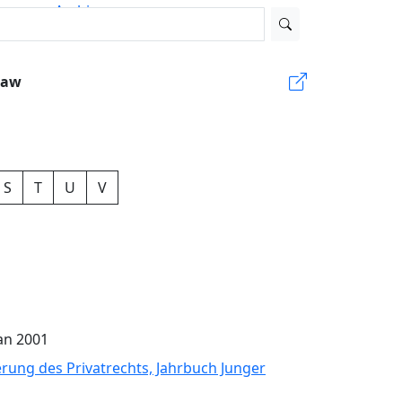
Archive
66
Law
S
T
U
V
an 2001
sierung des Privatrechts, Jahrbuch Junger