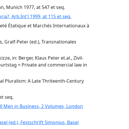
nn, Munich 1977, at 547 et seq.
?, Arb.Int'l 1999, at 115 et seq.
neté Étatique et Marchés Internationaux à
, Gralf-Peter (ed.), Transnationales
 in: Berger, Klaus Peter et.al., Zivil-
urtstag = Private and commercial law in
gal Pluralism: A Late Thriteenth-Century
et seq.
ll Men in Business, 2 Volumes, London
el (ed.), Festschrift Simonius, Basel