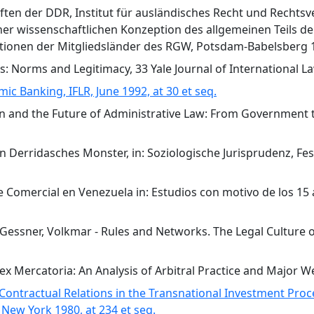
ten der DDR, Institut für ausländisches Recht und Rechtsve
er wissenschaftlichen Konzeption des allgemeinen Teils der
tionen der Mitgliedsländer des RGW, Potsdam-Babelsberg 
s: Norms and Legitimacy, 33 Yale Journal of International La
c Banking, IFLR, June 1992, at 30 et seq.
tion and the Future of Administrative Law: From Government 
n Derridasches Monster, in: Soziologische Jurisprudenz, Fes
aje Comercial en Venezuela in: Estudios con motivo de los 15
./Gessner, Volkmar - Rules and Networks. The Legal Culture 
 Lex Mercatoria: An Analysis of Arbitral Practice and Major
 Contractual Relations in the Transnational Investment Proces
New York 1980, at 234 et seq.