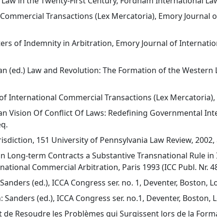
l Law in the Twenty-First Century, Fordham International Law
l Commercial Transactions (Lex Mercatoria), Emory Journal o
ters of Indemnity in Arbitration, Emory Journal of Internati
man (ed.) Law and Revolution: The Formation of the Western 
 International Commercial Transactions (Lex Mercatoria), 19 
n Vision Of Conflict Of Laws: Redefining Governmental Inter
eq.
risdiction, 151 University of Pennsylvania Law Review, 2002, 
 in Long-term Contracts a Substantive Transnational Rule in
ernational Commercial Arbitration, Paris 1993 (ICC Publ. Nr. 48
 Sanders (ed.), ICCA Congress ser. no. 1, Deventer, Boston, L
n: Sanders (ed.), ICCA Congress ser. no.1, Deventer, Boston, 
t de Resoudre les Problèmes qui Surgissent lors de la Forma