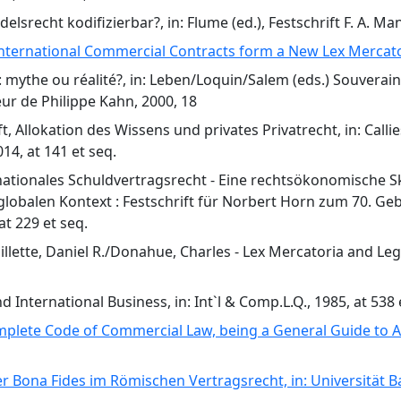
lsrecht kodifizierbar?, in: Flume (ed.), Festschrift F. A. Ma
International Commercial Contracts form a New Lex Mercatoria
: mythe ou réalité?, in: Leben/Loquin/Salem (eds.) Souverai
ur de Philippe Kahn, 2000, 18
 Allokation des Wissens und privates Privatrecht, in: Callies
14, at 141 et seq.
tionales Schuldvertragsrecht - Eine rechtsökonomische Skizze,
lobalen Kontext : Festschrift für Norbert Horn zum 70. Geb
at 229 et seq.
uillette, Daniel R./Donahue, Charles - Lex Mercatoria and Le
nd International Business, in: Int`l & Comp.L.Q., 1985, at 538 
plete Code of Commercial Law, being a General Guide to A
 Bona Fides im Römischen Vertragsrecht, in: Universität Bas