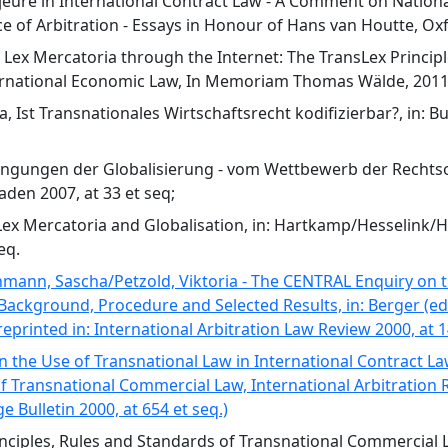
ajeure in International Contract Law - A Comment on National
 of Arbitration - Essays in Honour of Hans van Houtte, Oxfo
w Lex Mercatoria through the Internet: The TransLex Principl
ternational Economic Law, In Memoriam Thomas Wälde, 2011, 
a, Ist Transnationales Wirtschaftsrecht kodifizierbar?, in: B
dingungen der Globalisierung - vom Wettbewerb der Rechts
aden 2007, at 33 et seq;
 Lex Mercatoria and Globalisation, in: Hartkamp/Hesselink/H
eq.
hmann, Sascha/Petzold, Viktoria - The CENTRAL Enquiry on t
Background, Procedure and Selected Results, in: Berger (ed.
eprinted in: International Arbitration Law Review 2000, at 1
n the Use of Transnational Law in International Contract La
f Transnational Commercial Law, International Arbitration R
ge Bulletin 2000, at 654 et seq.)
inciples, Rules and Standards of Transnational Commercial L