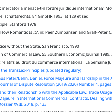
mercatoria menace-t-il l'ordre juridique international?, McGil
ellschaftsrechts, 84 GmbHR 1993, at 129 et seq.
ciple, Stanford 1978
 How Romantic Is It?, in: Peer Zumbansen and Gralf-Peter Ca
tice without the State, San Francisco, 1990
on of Commercial Law, 55 Southern Economic Journal 1989, a
 relatifs au droit du commerce international, La Semaine Juri
 the TransLex-Principles (updated regulary)
laus Peter/Behn, Daniel, Force Majeure and Hardship in the 
l Journal of Dispute Resolution (2019/2020) Number 4, pages
and their Relationship with the Applicable Law, Trade Usages
 Majeure in International Commercial Contracts, Dealing wi
ossier XVIII, 2018, p. 133