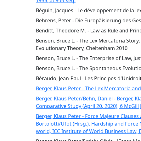
1955, at 9 et seq.
Béguin, Jacques - Le développement de la lex 
Behrens, Peter - Die Europäisierung des Ges
Benditt, Theodore M. - Law as Rule and Prin
Benson, Bruce L. - The Lex Mercatoria Story:
Evolutionary Theory, Cheltenham 2010
Benson, Bruce L. - The Enterprise of Law, Jus
Benson, Bruce L. - The Spontaneous Evoluti
Béraudo, Jean-Paul - Les Principes d'Unidroit
Berger, Klaus Peter - The Lex Mercatoria and
Berger, Klaus Peter/Behn, Daniel - Berger, K
Comparative Study (April 20, 2020), 6 McGil
Berger, Klaus Peter - Force Majeure Clauses 
Bortolotti/Ufot (Hrsg.), Hardship and Force
world, ICC Institute of World Business Law, D