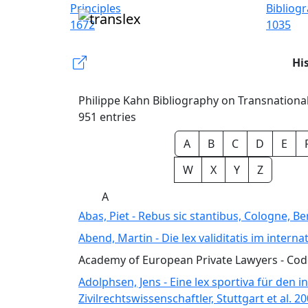
Principles
Bibliog
1672
1035
Hi
Philippe Kahn Bibliography on Transnationa
951 entries
A
B
C
D
E
W
X
Y
Z
A
Abas, Piet - Rebus sic stantibus, Cologne, B
Abend, Martin - Die lex validitatis im inter
Academy of European Private Lawyers - Code 
Adolphsen, Jens - Eine lex sportiva für den i
Zivilrechtswissenschaftler, Stuttgart et al. 20