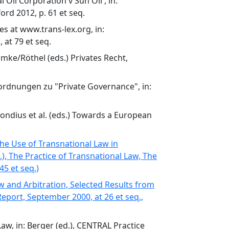
 Oil Corporation v Sun Oil', in:
rd 2012, p. 61 et seq.
es at www.trans-lex.org, in:
at 79 et seq.
umke/Röthel (eds.) Privates Recht,
ordnungen zu "Private Governance", in:
ondius et al. (eds.) Towards a European
he Use of Transnational Law in
), The Practice of Transnational Law, The
45 et seq.)
w and Arbitration, Selected Results from
eport, September 2000, at 26 et seq.,
aw, in: Berger (ed.), CENTRAL Practice