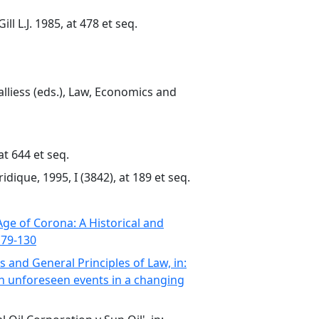
l L.J. 1985, at 478 et seq.
lliess (eds.), Law, Economics and
t 644 et seq.
dique, 1995, I (3842), at 189 et seq.
Age of Corona: A Historical and
 79-130
 and General Principles of Law, in:
th unforeseen events in a changing